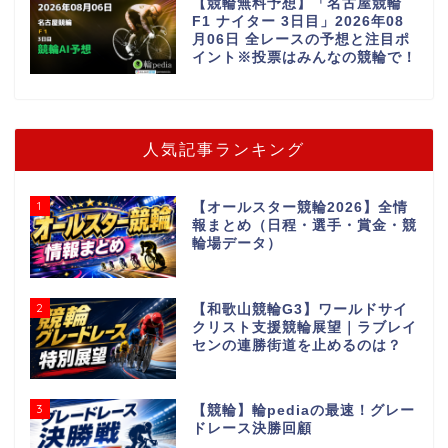
【競輪無料予想】「名古屋競輪
F1 ナイター 3日目」2026年08
月06日 全レースの予想と注目ポ
イント※投票はみんなの競輪で！
人気記事ランキング
1
【オールスター競輪2026】全情
報まとめ（日程・選手・賞金・競
輪場データ）
2
【和歌山競輪G3】ワールドサイ
クリスト支援競輪展望｜ラブレイ
センの連勝街道を止めるのは？
3
【競輪】輪pediaの最速！グレー
ドレース決勝回顧