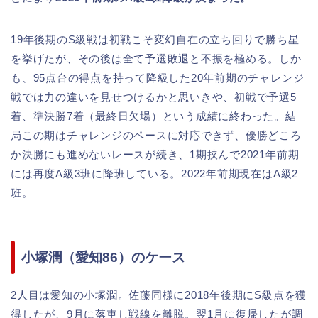
19年後期のS級戦は初戦こそ変幻自在の立ち回りで勝ち星
を挙げたが、その後は全て予選敗退と不振を極める。しか
も、95点台の得点を持って降級した20年前期のチャレンジ
戦では力の違いを見せつけるかと思いきや、初戦で予選5
着、準決勝7着（最終日欠場）という成績に終わった。結
局この期はチャレンジのペースに対応できず、優勝どころ
か決勝にも進めないレースが続き、1期挟んで2021年前期
には再度A級3班に降班している。2022年前期現在はA級2
班。
小塚潤（愛知86）のケース
2人目は愛知の小塚潤。佐藤同様に2018年後期にS級点を獲
得したが、9月に落車し戦線を離脱。翌1月に復帰したが調