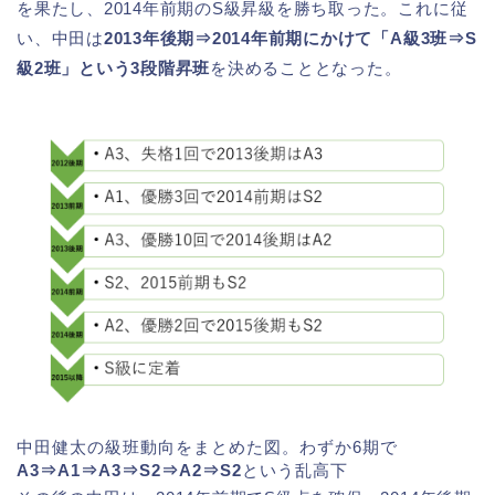
を果たし、2014年前期のS級昇級を勝ち取った。これに従
い、中田は
2013年後期⇒2014年前期にかけて「A級3班⇒S
級2班」という3段階昇班
を決めることとなった。
中田健太の級班動向をまとめた図。わずか6期で
A3⇒A1⇒A3⇒S2⇒A2⇒S2
という乱高下