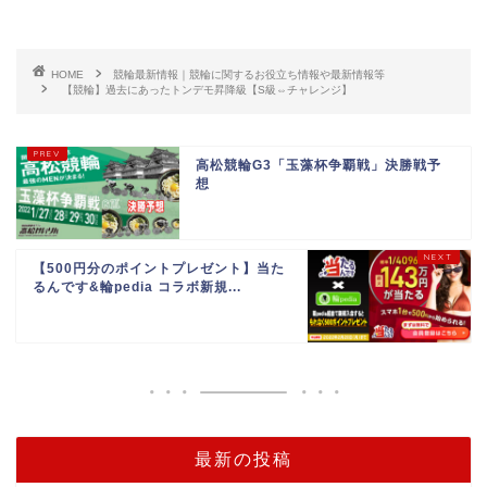
HOME
競輪最新情報｜競輪に関するお役立ち情報や最新情報等
【競輪】過去にあったトンデモ昇降級【S級⇔チャレンジ】
高松競輪G3「玉藻杯争覇戦」決勝戦予
想
【500円分のポイントプレゼント】当た
るんです&輪pedia コラボ新規...
最新の投稿