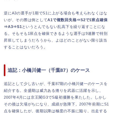
逆にA3の選手が1期でS1に上がる場合も考えられなくはな
いが、その際は例として
A1で複数回失格⇒S2で1班点確保
⇒A3⇒S1
というとんでもない乱高下を繰り返すことにな
る。そもそも1班点を確保できるような選手は9連勝で特別
昇班してしまうだろうから、よほどのことがない限り該当
することはないだろう。
追記：小橋川健一（千葉87）のケース
追記として少し古いが、千葉87期の小橋川健一のケースを
紹介する。全盛期は威力ある捲りを武器に活躍を示し、
2007年4月には京王閣G3でS級初優勝を果たした。しかし
その後は欠場がちになり、成績が急降下。2007年前期にS1
点を確保したが、後期以降は極度の不振に陥り、出走する