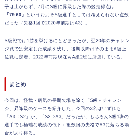
子は上がらず、7月にS級に昇級した際の競走得点は
「79.60」
というおよそS級選手としては考えられない点数
だった（失格1回で2020年前期はA3）。
S級戦では1勝を挙げるにとどまったが、翌20年のチャレン
ジ戦では安定した成績を残し、後期以降はそのままA級上
位戦に定着。2022年前期現在もA級2班に所属している。
まとめ
今回は、怪我・病気の長期欠場を除く「S級⇔チャレン
ジ」昇降級のケースを紹介した。今回の3名はいずれも
「A3⇒S2」か、「S2⇒A3」だったが、もちろんS級1班の
選手でも極端な成績の低下＋複数回の失格でA3に落ちる場
合があり得る。