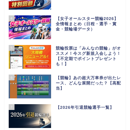
4
【女子オールスター競輪2026】
全情報まとめ（日程・選手・賞
金・競輪場データ）
5
競輪投票は「みんなの競輪」がオ
ススメ！今スグ新規入会しよう！
【不定期でポイントプレゼント
も！】
6
【競輪】あの超大万車券が出たレ
ース、どんな展開だった？【高配
当】
7
【2026年引退競輪選手一覧】