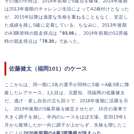
その後の中田は、2014年前期でS級点を確保。2014年後期
は2013年後期のチャレンジ生活によってA2格付けとなった
が、2015年以降は過度な失格を重ねることもなく、安定し
た成績を残しS級に定着している。ちなみに、2013年後期
のA3降班時の競走得点は
「93.06」
、2014年前期のS2昇級
時の競走得点は
「78.30」
であった。
佐藤健太（福岡101）のケース
ここからは、同一期に2名の選手が同時にS級⇒A級3班に降
級したレアケース。1人目は、元愛知、現福岡の佐藤健太
だ。逃げ・差し自在の立ち回りで、2018年後期に活躍を示
し、2019年後期のS級昇級を確定させたが、10月の落車で
大きく調子を崩し、年内のレースをほぼ欠場。翌2019年1
月から復帰したが一向に調子が上がらず、失格も喫したこ
とにより
2020年前期のA級3班降級が決まった。