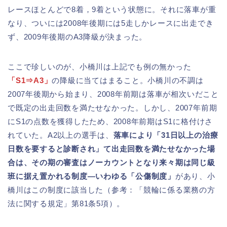
レースほとんどで8着，9着という状態に。それに落車が重
なり、ついには2008年後期には5走しかレースに出走でき
ず、2009年後期のA3降級が決まった。
ここで珍しいのが、小橋川は上記でも例の無かった
「S1⇒A3」
の降級に当てはまること。小橋川の不調は
2007年後期から始まり、2008年前期は落車が相次いだこと
で既定の出走回数を満たせなかった。しかし、2007年前期
にS1の点数を獲得したため、2008年前期はS1に格付けさ
れていた。A2以上の選手は、
落車により「31日以上の治療
日数を要すると診断され」て出走回数を満たせなかった場
合は、その期の審査はノーカウントとなり来々期は同じ級
班に据え置かれる制度―いわゆる「公傷制度」
があり、小
橋川はこの制度に該当した（参考：「競輪に係る業務の方
法に関する規定」第81条5項）。