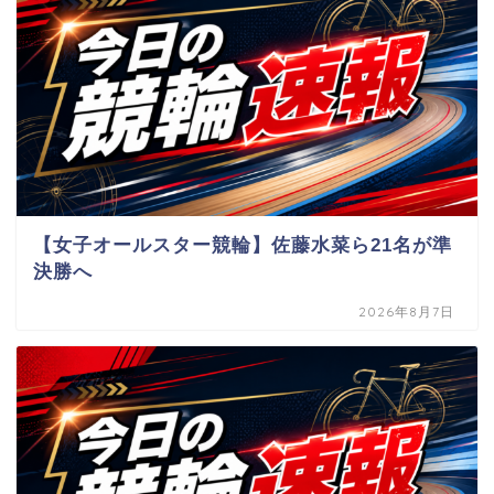
【女子オールスター競輪】佐藤水菜ら21名が準
決勝へ
2026年8月7日