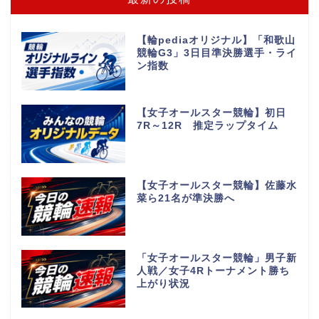
【輪pediaオリジナル】「和歌山
競輪G3」3日目準決勝選手・ライ
ン指数
【女子オールスター競輪】初日
7R～12R 推定ラップタイム
【女子オールスター競輪】佐藤水
菜ら21名が準決勝へ
「女子オールスター競輪」男子新
人戦／女子4Rトーナメント勝ち
上がり状況