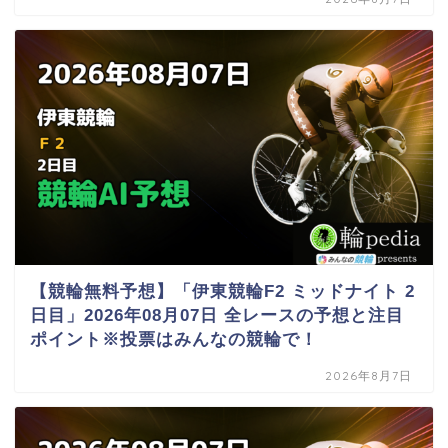
【競輪無料予想】「伊東競輪F2 ミッドナイト 2
日目」2026年08月07日 全レースの予想と注目
ポイント※投票はみんなの競輪で！
2026年8月7日