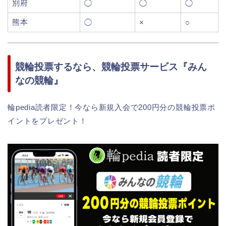
別府
◯
◯
◯
熊本
◯
×
○
競輪投票するなら、競輪投票サービス『みん
なの競輪』
輪pedia読者限定！今なら新規入会で200円分の競輪投票ポ
イントをプレゼント！