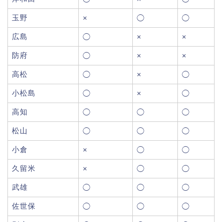
玉野
×
◯
◯
広島
◯
×
×
防府
◯
×
×
高松
◯
×
◯
小松島
◯
×
◯
高知
◯
◯
◯
松山
◯
◯
◯
小倉
×
◯
◯
久留米
×
◯
◯
武雄
◯
◯
◯
佐世保
◯
◯
◯