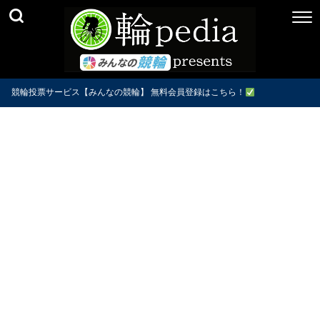
競輪投票サービス【みんなの競輪】 無料会員登録はこちら！