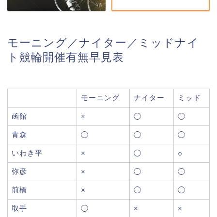
モーニング／ナイター／ミッドナイ
ト競輪開催有無早見表
モーニング
ナイター
ミッド
函館
×
◯
◯
青森
◯
◯
◯
いわき平
×
◯
○
弥彦
×
◯
◯
前橋
×
◯
◯
取手
◯
×
×