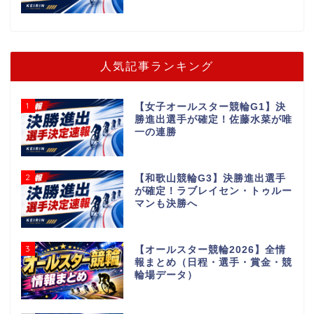
人気記事ランキング
1
【女子オールスター競輪G1】決
勝進出選手が確定！佐藤水菜が唯
一の連勝
2
【和歌山競輪G3】決勝進出選手
が確定！ラブレイセン・トゥルー
マンも決勝へ
3
【オールスター競輪2026】全情
報まとめ（日程・選手・賞金・競
輪場データ）