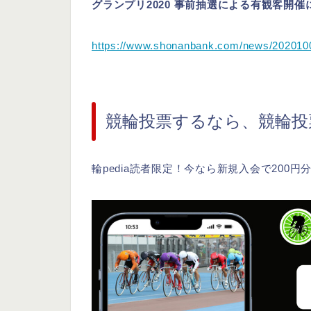
グランプリ2020 事前抽選による有観客開催
https://www.shonanbank.com/news/202010
競輪投票するなら、競輪投
輪pedia読者限定！今なら新規入会で200