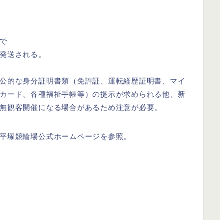
で
発送される。
公的な身分証明書類（免許証、運転経歴証明書、マイ
カード、各種福祉手帳等）の提示が求められる他、新
無観客開催になる場合があるため注意が必要。
平塚競輪場公式ホームページを参照。