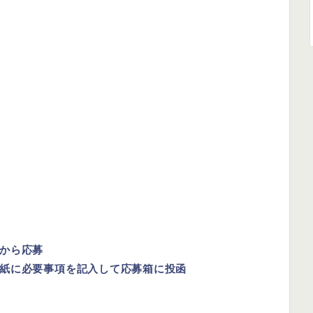
から応募
紙に必要事項を記入して応募箱に投函