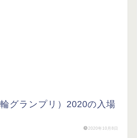
競輪グランプリ）2020の入場
2020年10月8日