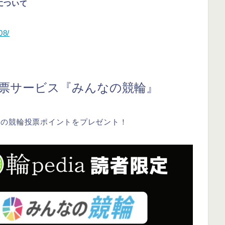
について
08/
票サービス『みんなの競輪』
円分の競輪投票ポイントをプレゼント！