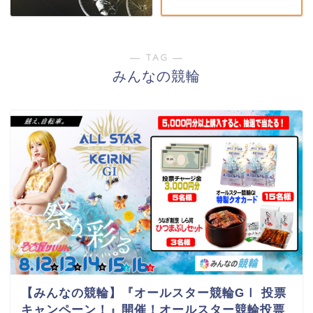
― TAG ―
みんなの競輪
【みんなの競輪】『オールスター競輪GⅠ 投票
キャンペーン！』開催！オールスター競輪投票