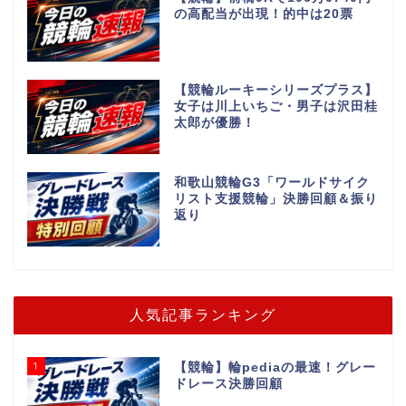
の高配当が出現！的中は20票
【競輪ルーキーシリーズプラス】
女子は川上いちご・男子は沢田桂
太郎が優勝！
和歌山競輪G3「ワールドサイク
リスト支援競輪」決勝回顧＆振り
返り
人気記事ランキング
1
【競輪】輪pediaの最速！グレー
ドレース決勝回顧