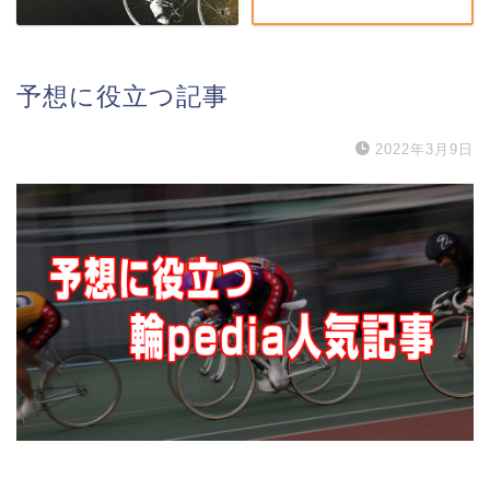
予想に役立つ記事
2022年3月9日