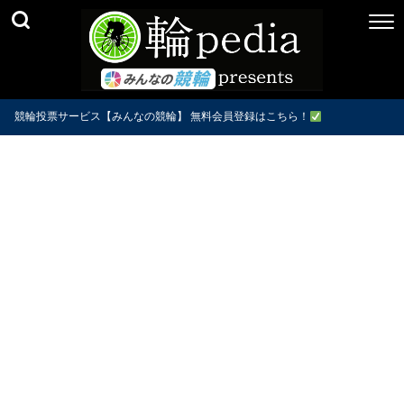
競輪投票サービス【みんなの競輪】 無料会員登録はこちら！