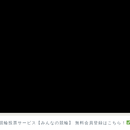
競輪投票サービス【みんなの競輪】 無料会員登録はこちら！