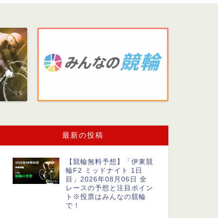
最新の投稿
【競輪無料予想】「伊東競
輪F2 ミッドナイト 1日
目」2026年08月06日 全
レースの予想と注目ポイン
ト※投票はみんなの競輪
で！