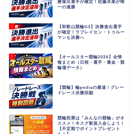
勝進出選手が確定！佐藤水菜が唯
一の連勝
2
【和歌山競輪G3】決勝進出選手
が確定！ラブレイセン・トゥルー
マンも決勝へ
3
【オールスター競輪2026】全情
報まとめ（日程・選手・賞金・競
輪場データ）
4
【競輪】輪pediaの最速！グレー
ドレース決勝回顧
5
競輪投票は「みんなの競輪」がオ
ススメ！今スグ新規入会しよう！
【不定期でポイントプレゼント