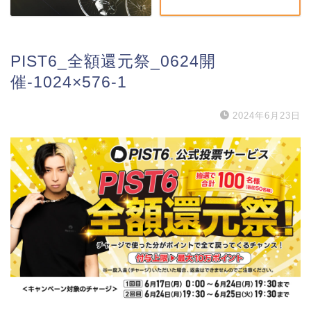
PIST6_全額還元祭_0624開
催-1024×576-1
2024年6月23日