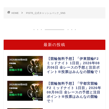
HOME
PIST6_公式キャッシュバック_SNS
最新の投稿
【競輪無料予想】「伊東競輪F2
ミッドナイト 1日目」2026年08
月06日 全レースの予想と注目ポ
イント※投票はみんなの競輪で！
【競輪無料予想】「宇都宮競輪
F2 ミッドナイト 1日目」2026年
08月06日 全レースの予想と注目
ポイント※投票はみんなの競輪
で！