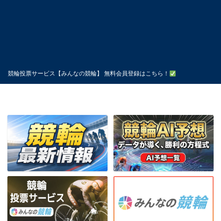
競輪投票サービス【みんなの競輪】 無料会員登録はこちら！