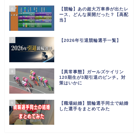
6
【競輪】あの超大万車券が出たレ
ース、どんな展開だった？【高配
当】
7
【2026年引退競輪選手一覧】
8
【異常事態】ガールズケイリン
120期生が3期引退のピンチ。対
策はいかに
9
【職場結婚】競輪選手同士で結婚
した選手をまとめてみた