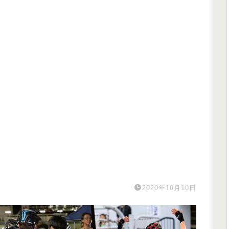
2020年10月10日