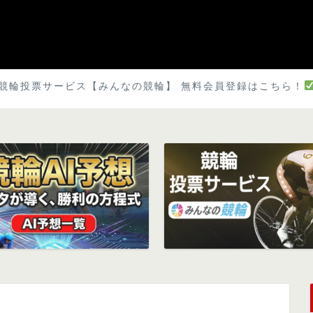
競輪投票サービス【みんなの競輪】 無料会員登録はこちら！