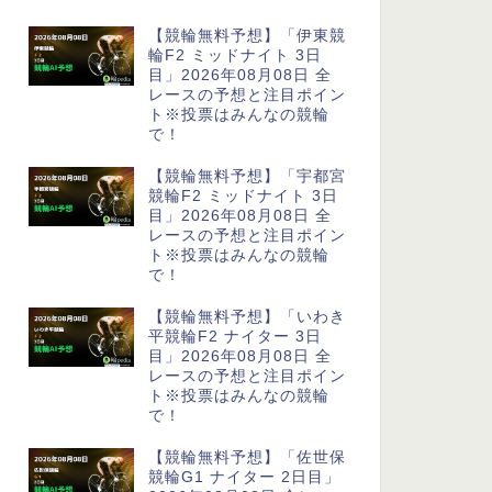
【競輪無料予想】「伊東競
輪F2 ミッドナイト 3日
目」2026年08月08日 全
レースの予想と注目ポイン
ト※投票はみんなの競輪
で！
【競輪無料予想】「宇都宮
競輪F2 ミッドナイト 3日
目」2026年08月08日 全
レースの予想と注目ポイン
ト※投票はみんなの競輪
で！
【競輪無料予想】「いわき
平競輪F2 ナイター 3日
目」2026年08月08日 全
レースの予想と注目ポイン
ト※投票はみんなの競輪
で！
【競輪無料予想】「佐世保
競輪G1 ナイター 2日目」