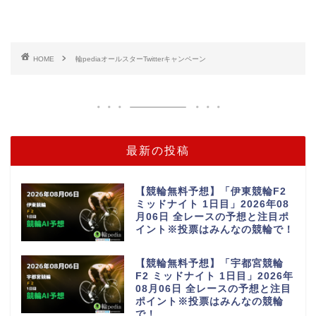
HOME
輪pediaオールスターTwitterキャンペーン
最新の投稿
【競輪無料予想】「伊東競輪F2
ミッドナイト 1日目」2026年08
月06日 全レースの予想と注目ポ
イント※投票はみんなの競輪で！
【競輪無料予想】「宇都宮競輪
F2 ミッドナイト 1日目」2026年
08月06日 全レースの予想と注目
ポイント※投票はみんなの競輪
で！