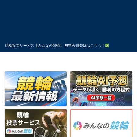
競輪投票サービス【みんなの競輪】 無料会員登録はこちら！