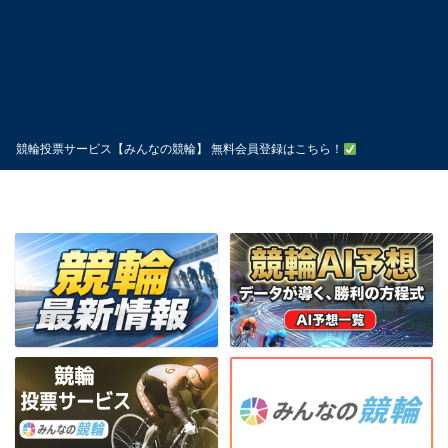
競輪投票サービス【みんなの競輪】 無料会員登録はこちら！