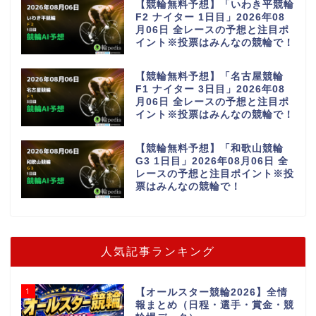
【競輪無料予想】「いわき平競輪
F2 ナイター 1日目」2026年08
月06日 全レースの予想と注目ポ
イント※投票はみんなの競輪で！
【競輪無料予想】「名古屋競輪
F1 ナイター 3日目」2026年08
月06日 全レースの予想と注目ポ
イント※投票はみんなの競輪で！
【競輪無料予想】「和歌山競輪
G3 1日目」2026年08月06日 全
レースの予想と注目ポイント※投
票はみんなの競輪で！
人気記事ランキング
1
【オールスター競輪2026】全情
報まとめ（日程・選手・賞金・競