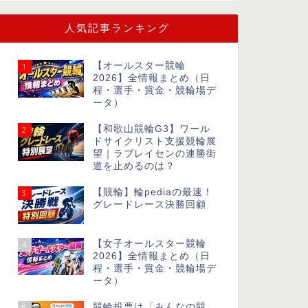
人気記事ランキング
【オールスター競輪
1
2026】全情報まとめ（日
程・選手・賞金・競輪場デ
ータ）
【和歌山競輪G3】ワール
2
ドサイクリスト支援競輪展
望｜ラブレイセンの連勝街
道を止めるのは？
【競輪】輪pediaの最速！
3
グレードレース決勝回顧
【女子オールスター競輪
4
2026】全情報まとめ（日
程・選手・賞金・競輪場デ
ータ）
競輪投票は「みんなの競
5