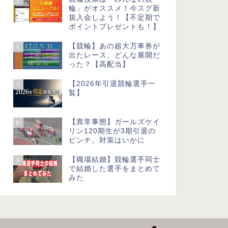
輪」がオススメ！今スグ新
規入会しよう！【不定期で
ポイントプレゼントも！】
【競輪】あの超大万車券が
6
出たレース、どんな展開だ
った？【高配当】
【2026年引退競輪選手一
7
覧】
【異常事態】ガールズケイ
8
リン120期生が3期引退の
ピンチ。対策はいかに
【職場結婚】競輪選手同士
9
で結婚した選手をまとめて
みた