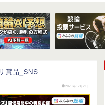
賞品_SNS
2020年12月21日