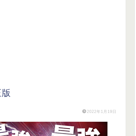
正版
2022年1月19日