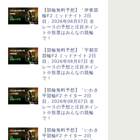
【競輪無料予想】「伊東競
輪F2 ミッドナイト 2日
目」2026年08月07日 全
レースの予想と注目ポイン
ト※投票はみんなの競輪
で！
【競輪無料予想】「宇都宮
競輪F2 ミッドナイト 2日
目」2026年08月07日 全
レースの予想と注目ポイン
ト※投票はみんなの競輪
で！
【競輪無料予想】「いわき
平競輪F2 ナイター 2日
目」2026年08月07日 全
レースの予想と注目ポイン
ト※投票はみんなの競輪
で！
【競輪無料予想】「いわき
平競輪F2 ナイター 2日