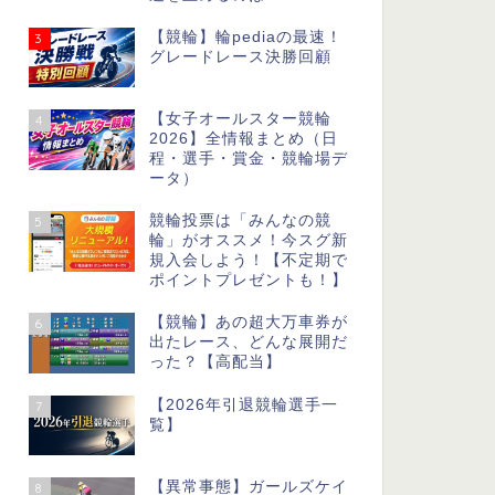
【競輪】輪pediaの最速！
3
グレードレース決勝回顧
【女子オールスター競輪
4
2026】全情報まとめ（日
程・選手・賞金・競輪場デ
ータ）
競輪投票は「みんなの競
5
輪」がオススメ！今スグ新
規入会しよう！【不定期で
ポイントプレゼントも！】
【競輪】あの超大万車券が
6
出たレース、どんな展開だ
った？【高配当】
【2026年引退競輪選手一
7
覧】
【異常事態】ガールズケイ
8