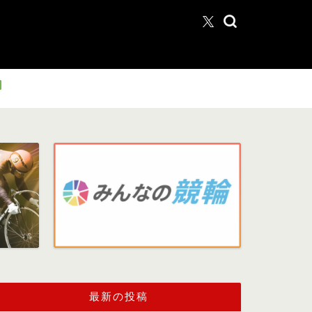
最新の投稿