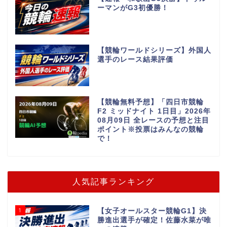
ーマンがG3初優勝！
【競輪ワールドシリーズ】外国人
選手のレース結果評価
【競輪無料予想】「四日市競輪
F2 ミッドナイト 1日目」2026年
08月09日 全レースの予想と注目
ポイント※投票はみんなの競輪
で！
人気記事ランキング
1
【女子オールスター競輪G1】決
勝進出選手が確定！佐藤水菜が唯