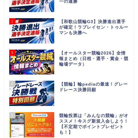
一の連勝
2
【和歌山競輪G3】決勝進出選手
が確定！ラブレイセン・トゥルー
マンも決勝へ
3
【オールスター競輪2026】全情
報まとめ（日程・選手・賞金・競
輪場データ）
4
【競輪】輪pediaの最速！グレー
ドレース決勝回顧
5
競輪投票は「みんなの競輪」がオ
ススメ！今スグ新規入会しよう！
【不定期でポイントプレゼント
も！】