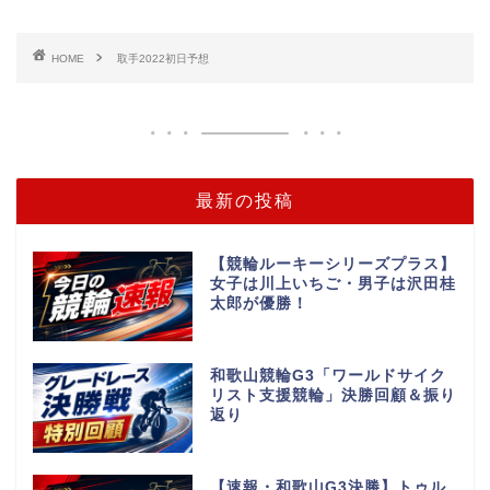
HOME
取手2022初日予想
最新の投稿
【競輪ルーキーシリーズプラス】
女子は川上いちご・男子は沢田桂
太郎が優勝！
和歌山競輪G3「ワールドサイク
リスト支援競輪」決勝回顧＆振り
返り
【速報・和歌山G3決勝】トゥル