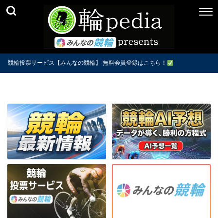
競輪投票サービス【みんなの競輪】 無料会員登録はこちら！