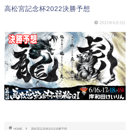
高松宮記念杯2022決勝予想
2022年6月3日
HOME
高松宮記念杯2022決勝予想