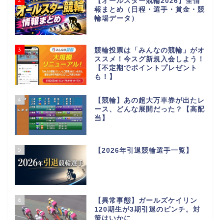
【オールスター競輪2026】全情
報まとめ（日程・選手・賞金・競
輪場データ）
3
競輪投票は「みんなの競輪」がオ
ススメ！今スグ新規入会しよう！
【不定期でポイントプレゼント
も！】
4
【競輪】あの超大万車券が出たレ
ース、どんな展開だった？【高配
当】
5
【2026年引退競輪選手一覧】
6
【異常事態】ガールズケイリン
120期生が3期引退のピンチ。対
策はいかに