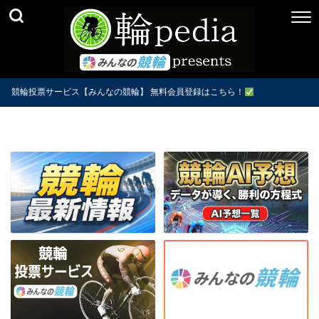
競輪投票サービス【みんなの競輪】 無料会員登録はこちら！