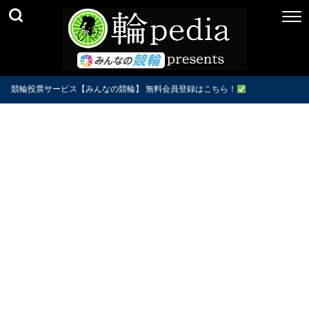
競輪投票サービス【みんなの競輪】 無料会員登録はこちら！