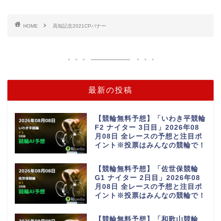
HOME
高知記念2021CPバナー
最新の投稿
【競輪無料予想】「いわき平競輪
F2 ナイター 3日目」2026年08
月08日 全レースの予想と注目ポ
イント※投票はみんなの競輪で！
【競輪無料予想】「佐世保競輪
G1 ナイター 2日目」2026年08
月08日 全レースの予想と注目ポ
イント※投票はみんなの競輪で！
【競輪無料予想】「和歌山競輪