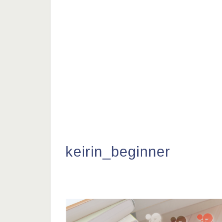
keirin_beginner