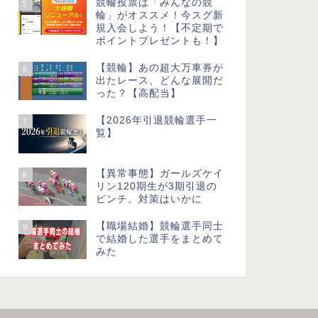
競輪投票は「みんなの競
5
輪」がオススメ！今スグ新
規入会しよう！【不定期で
ポイントプレゼントも！】
【競輪】あの超大万車券が
6
出たレース、どんな展開だ
った？【高配当】
【2026年引退競輪選手一
7
覧】
【異常事態】ガールズケイ
8
リン120期生が3期引退の
ピンチ。対策はいかに
【職場結婚】競輪選手同士
9
で結婚した選手をまとめて
みた