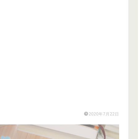
2020年7月22日