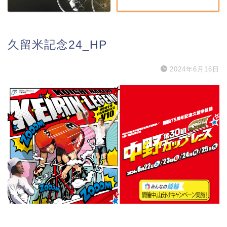
久留米記念24_HP
2024年6月16日