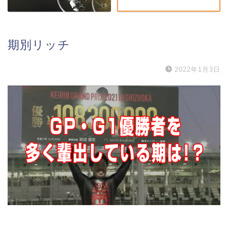
期別リッチ
2022年1月3日