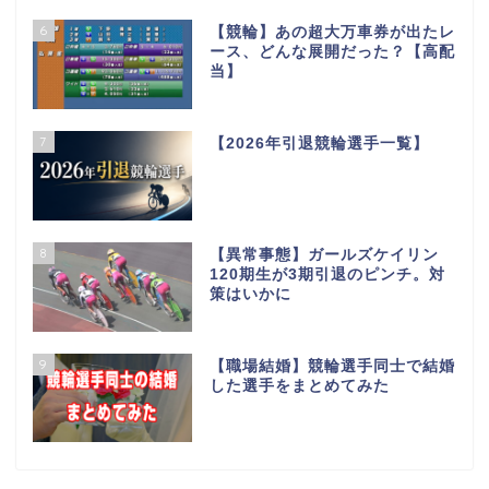
6
【競輪】あの超大万車券が出たレ
ース、どんな展開だった？【高配
当】
7
【2026年引退競輪選手一覧】
8
【異常事態】ガールズケイリン
120期生が3期引退のピンチ。対
策はいかに
9
【職場結婚】競輪選手同士で結婚
した選手をまとめてみた