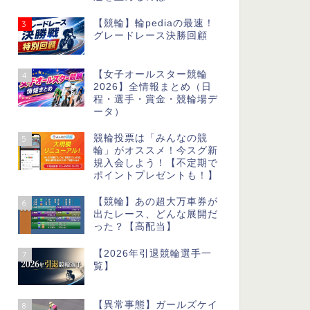
【競輪】輪pediaの最速！
3
グレードレース決勝回顧
【女子オールスター競輪
4
2026】全情報まとめ（日
程・選手・賞金・競輪場デ
ータ）
競輪投票は「みんなの競
5
輪」がオススメ！今スグ新
規入会しよう！【不定期で
ポイントプレゼントも！】
【競輪】あの超大万車券が
6
出たレース、どんな展開だ
った？【高配当】
【2026年引退競輪選手一
7
覧】
【異常事態】ガールズケイ
8