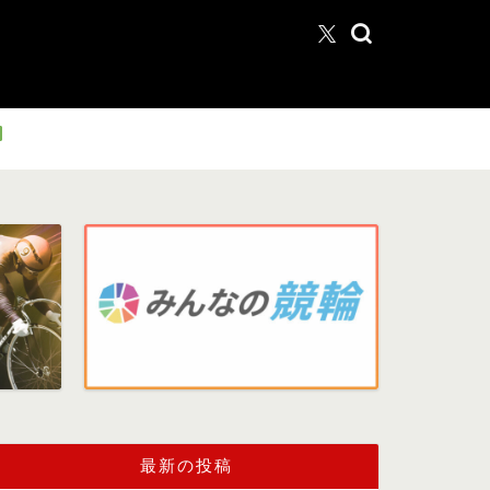
最新の投稿