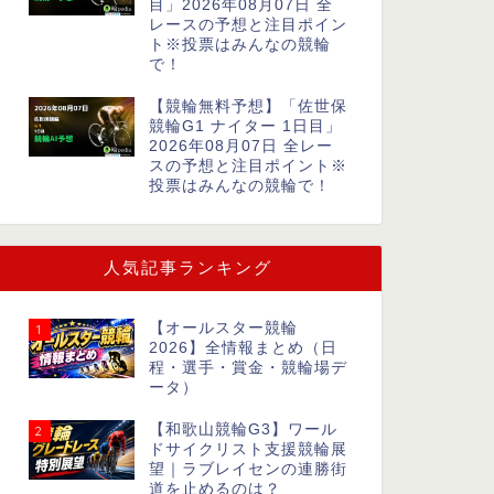
目」2026年08月07日 全
レースの予想と注目ポイン
ト※投票はみんなの競輪
で！
【競輪無料予想】「佐世保
競輪G1 ナイター 1日目」
2026年08月07日 全レー
スの予想と注目ポイント※
投票はみんなの競輪で！
人気記事ランキング
【オールスター競輪
1
2026】全情報まとめ（日
程・選手・賞金・競輪場デ
ータ）
【和歌山競輪G3】ワール
2
ドサイクリスト支援競輪展
望｜ラブレイセンの連勝街
道を止めるのは？