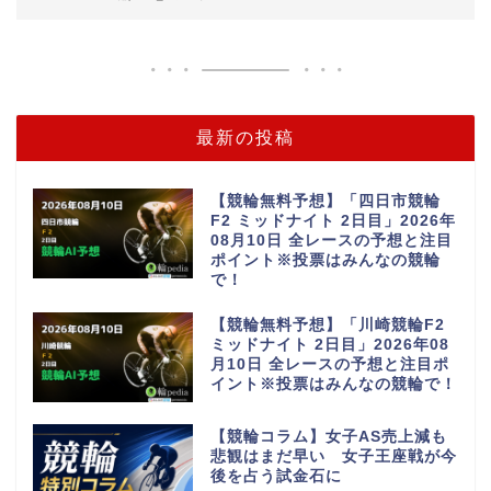
最新の投稿
【競輪無料予想】「四日市競輪
F2 ミッドナイト 2日目」2026年
08月10日 全レースの予想と注目
ポイント※投票はみんなの競輪
で！
【競輪無料予想】「川崎競輪F2
ミッドナイト 2日目」2026年08
月10日 全レースの予想と注目ポ
イント※投票はみんなの競輪で！
【競輪コラム】女子AS売上減も
悲観はまだ早い 女子王座戦が今
後を占う試金石に