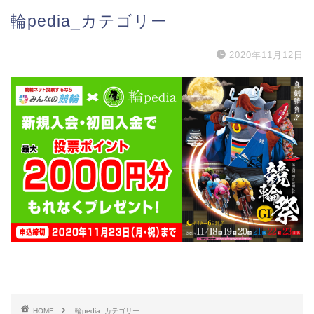
輪pedia_カテゴリー
2020年11月12日
HOME
輪pedia_カテゴリー