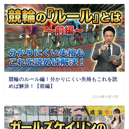
競輪のルール編！分かりにくい失格もこれを読
めば解決！【前編】
2024年9月17日