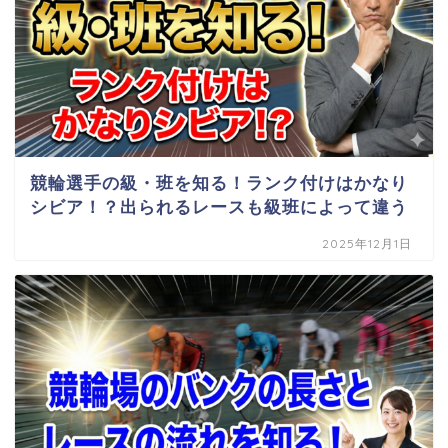
競輪選手の級・班を知る！ランク付けはかなり
シビア！？出られるレースも級班によって違う
2025年12月1日