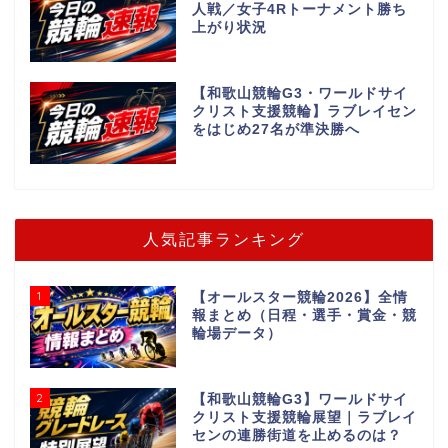
人戦／女子4Rトーナメント勝ち
上がり状況
【和歌山競輪G3・ワールドサイ
クリスト支援競輪】ラブレイセン
をはじめ27名が準決勝へ
人気記事ランキング
1
【オールスター競輪2026】全情
報まとめ（日程・選手・賞金・競
輪場データ）
2
【和歌山競輪G3】ワールドサイ
クリスト支援競輪展望｜ラブレイ
センの連勝街道を止めるのは？