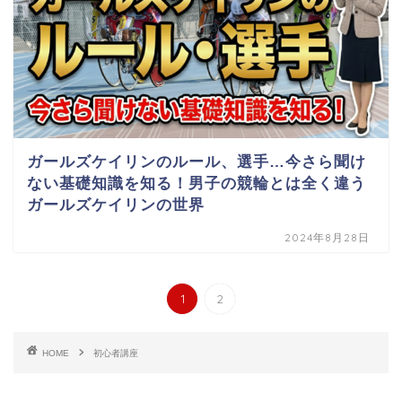
ガールズケイリンのルール、選手…今さら聞け
ない基礎知識を知る！男子の競輪とは全く違う
ガールズケイリンの世界
2024年8月28日
1
2
HOME
初心者講座