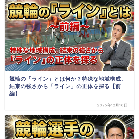
競輪の「ライン」とは何か？特殊な地域構成、
結束の強さから「ライン」の正体を探る【前
編】
2025年12月10日