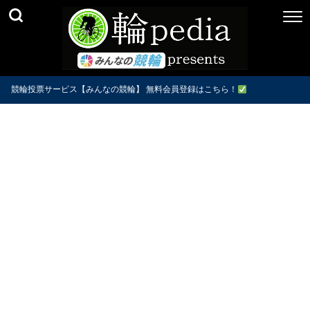
競輪投票サービス【みんなの競輪】 無料会員登録はこちら！