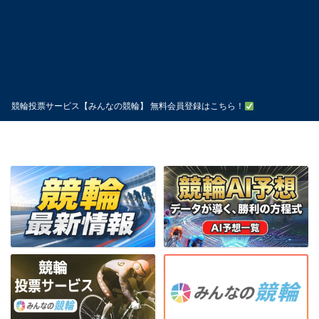
競輪投票サービス【みんなの競輪】 無料会員登録はこちら！