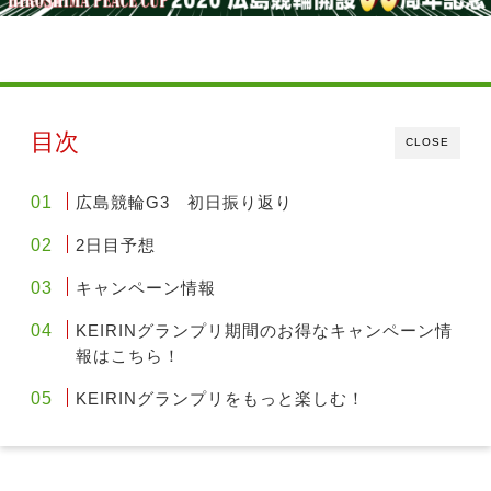
目次
CLOSE
広島競輪G3 初日振り返り
2日目予想
キャンペーン情報
KEIRINグランプリ期間のお得なキャンペーン情
報はこちら！
KEIRINグランプリをもっと楽しむ！