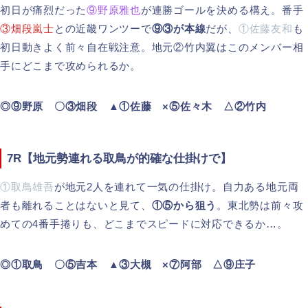
初日が痛烈だった
⑨野原雅也
が連勝ゴールを決める構え。番手
③畑段嵐士
との近畿ワンツーで
⑨③が本線
だが、
①佐藤友和
も
初日動きよく前々自在戦注意。地元②竹内翼はこのメンバー相
手にどこまで攻められるか。
◎⑨野原 〇③畑段 ▲①佐藤 ×⑤佐々木 △②竹内
7R【地元勢連れる取鳥が的確な仕掛けで】
①取鳥雄吾
が地元2人を連れて一気の仕掛け。自力ある地元両
者も離れることはないと見て、
①⑤から狙う
。東北勢は前々攻
めての4番手捲りも、どこまでスピードに対応できるか…。
◎①取鳥 〇⑤吉本 ▲③大槻 ×⑦阿部 △⑨庄子