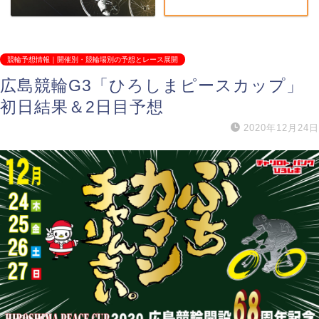
競輪予想情報｜開催別・競輪場別の予想とレース展開
広島競輪G3「ひろしまピースカップ」
初日結果＆2日目予想
2020年12月24日