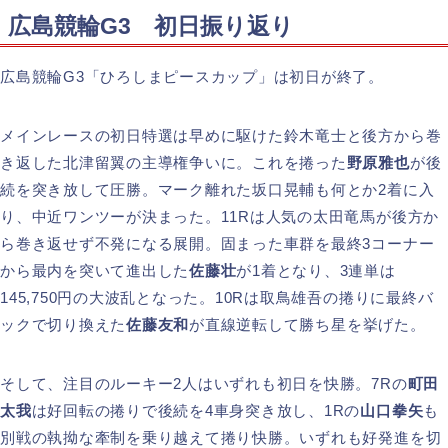
広島競輪G3 初日振り返り
広島競輪G3「ひろしまピースカップ」は初日が終了。
メインレースの初日特選は早めに駆けた鈴木竜士と後方から巻
き返した北津留翼の主導権争いに。これを捲った
野原雅也
が後
続を突き放して圧勝。マーク離れた坂口晃輔も何とか2着に入
り、中近ワンツーが決まった。11Rは人気の太田竜馬が後方か
ら巻き返せず不発になる展開。固まった車群を最終3コーナー
から最内を突いて進出した
佐藤壮
が1着となり、3連単は
145,750円の大波乱となった。10Rは取鳥雄吾の捲りに最終バ
ックで切り換えた
佐藤友和
が直線逆転して勝ち星を挙げた。
そして、注目のルーキー2人はいずれも初日を快勝。7Rの
町田
太我
は好回転の捲りで後続を4車身突き放し、1Rの
山口拳矢
も
別戦の執拗な牽制を乗り越えて捲り快勝。いずれも好発進を切