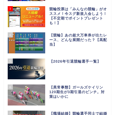
3
競輪投票は「みんなの競輪」がオ
ススメ！今スグ新規入会しよう！
【不定期でポイントプレゼント
も！】
4
【競輪】あの超大万車券が出たレ
ース、どんな展開だった？【高配
当】
5
【2026年引退競輪選手一覧】
6
【異常事態】ガールズケイリン
120期生が3期引退のピンチ。対
策はいかに
7
【職場結婚】競輪選手同士で結婚