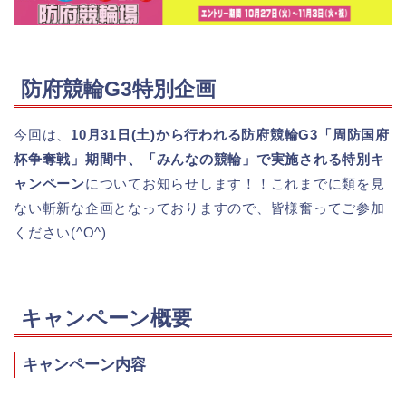
防府競輪G3特別企画
今回は、
10月31日(土)から行われる防府競輪G3「周防国府
杯争奪戦」期間中、「みんなの競輪」で実施される特別キ
ャンペーン
についてお知らせします！！これまでに類を見
ない斬新な企画となっておりますので、皆様奮ってご参加
ください(^O^)
キャンペーン概要
キャンペーン内容