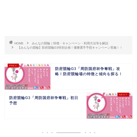
HOME
みんなの競輪｜特徴・キャンペーン・利用方法等を解説
【みんなの競輪】防府競輪G3特別企画！優勝選手予想キャンペーン実施！！
防府競輪G3「周防国府杯争奪戦」攻
略！防府競輪場の特徴と傾向を探る！
防府競輪G3「周防国府杯争奪戦」初日
予想