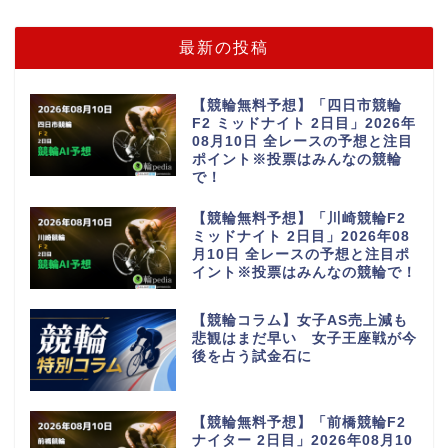
最新の投稿
【競輪無料予想】「四日市競輪
F2 ミッドナイト 2日目」2026年
08月10日 全レースの予想と注目
ポイント※投票はみんなの競輪
で！
【競輪無料予想】「川崎競輪F2
ミッドナイト 2日目」2026年08
月10日 全レースの予想と注目ポ
イント※投票はみんなの競輪で！
【競輪コラム】女子AS売上減も
悲観はまだ早い 女子王座戦が今
後を占う試金石に
【競輪無料予想】「前橋競輪F2
ナイター 2日目」2026年08月10