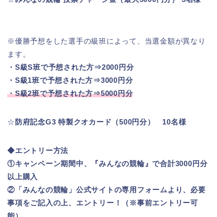
※優勝予想をした選手の級班によって、当選金額が異なり
ます。
・S級S班で予想された方⇒2000円分
・S級1班で予想された方⇒3000円分
・S級2班で予想された方⇒5000円分
☆
防府記念G3 特製クオカード（500円分） 10名様
◆エントリー方法
①キャンペーン期間中、『みんなの競輪』で合計3000円分
以上購入
②「みんなの競輪」公式サイトの専用フォームより、必要
事項をご記入の上、エントリー！（※事前エントリー可
能）