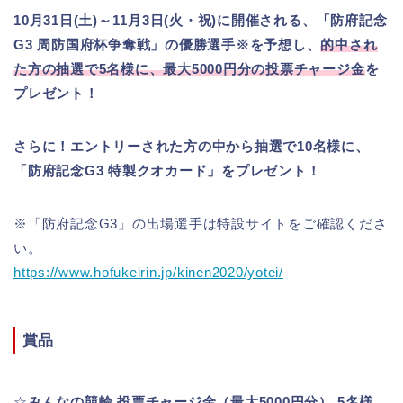
10月31日(土)～11月3日(火・祝)に開催される、「防府記念
G3 周防国府杯争奪戦」の優勝選手※を予想し、
的中され
た方の抽選で5名様に、最大5000円分の投票チャージ金
を
プレゼント！
さらに！エントリーされた方の中から抽選で10名様に、
「防府記念G3 特製クオカード」をプレゼント！
※「防府記念G3」の出場選手は特設サイトをご確認くださ
い。
https://www.hofukeirin.jp/kinen2020/yotei/
賞品
☆
みんなの競輪 投票チャージ金（最大5000円分） 5名様