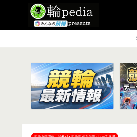
競輪予想情報｜開催別・競輪場別の予想とレース展開