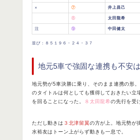
⑦
井上昌己
×
⑧
太田龍希
注
⑨
中田健太
並び：８５１９６・２４・３７
地元5車で強固な連携も不安
地元勢が5車決勝に乗り、そのまま連携の形。
のタイトルは何としても獲得しておきたい立
を回ることになった。
８太田龍希
の先行を受
ただし動きは
３北津留翼
の方が上。地元勢が
水裕友はトーン上がらず動きも一息で。