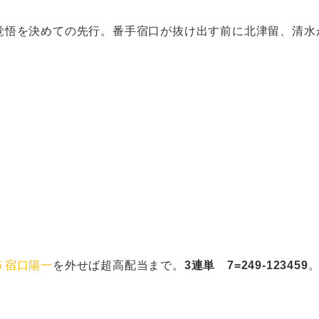
覚悟を決めての先行。番手宿口が抜け出す前に北津留、清水
５宿口陽一
を外せば超高配当まで。
3連単 7=249-123459