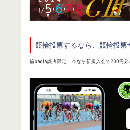
競輪投票するなら、競輪投票
輪pedia読者限定！今なら新規入会で200