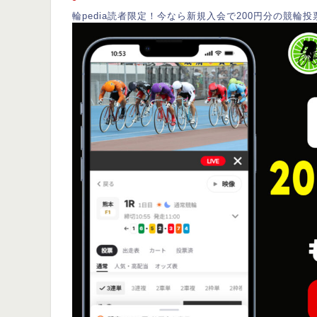
輪pedia読者限定！今なら新規入会で200円分の競輪