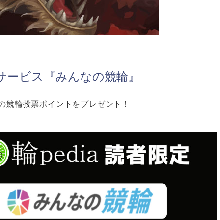
サービス『みんなの競輪』
円分の競輪投票ポイントをプレゼント！