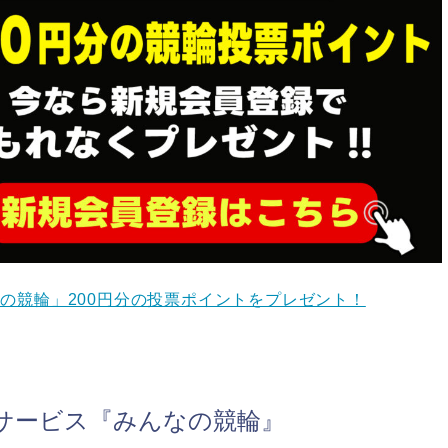
なの競輪」200円分の投票ポイントをプレゼント！
サービス『みんなの競輪』