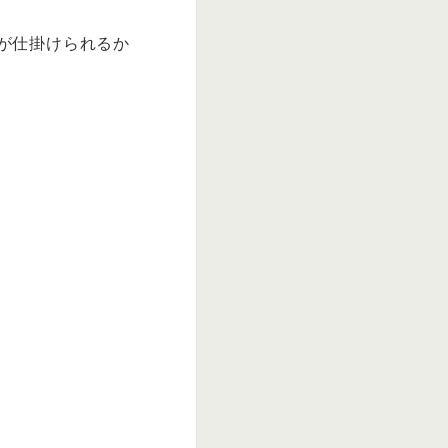
が仕掛けられるか
。