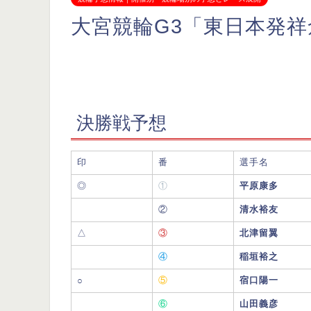
大宮競輪G3「東日本発
決勝戦予想
印
番
選手名
◎
①
平原康多
②
清水裕友
△
③
北津留翼
④
稲垣裕之
⑤
宿口陽一
○
⑥
山田義彦