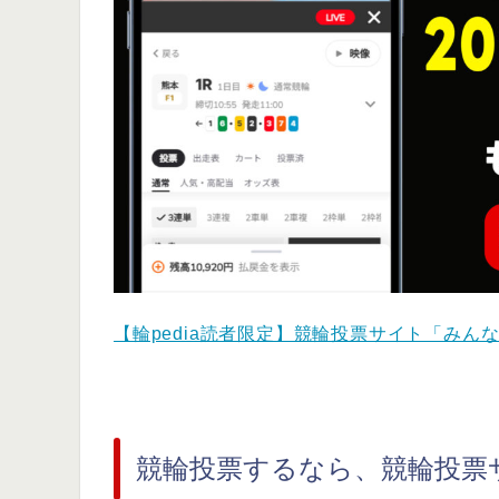
【輪pedia読者限定】競輪投票サイト「みん
競輪投票するなら、競輪投票