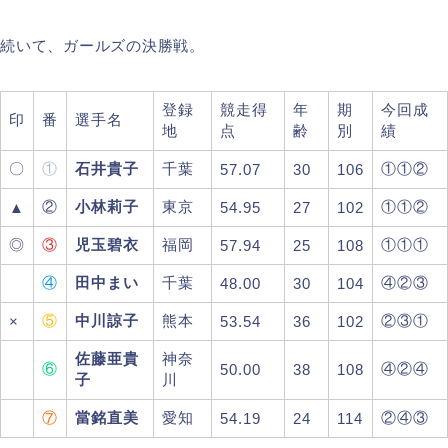
続いて、ガールズの決勝戦。
登録
競走得
年
期
今回成
印
番
選手名
地
点
齢
別
績
〇
①
石井貴子
千葉
①①②
57.07
30
106
②
小林莉子
東京
①①②
▲
54.95
27
102
◎
③
児玉碧衣
福岡
①①①
57.94
25
108
④
田中まい
千葉
④②③
48.00
30
104
⑤
中川諒子
熊本
②③①
×
53.54
36
102
佐藤亜貴
神奈
⑥
④②④
50.00
38
108
子
川
⑦
當銘直美
愛知
②④③
54.19
24
114