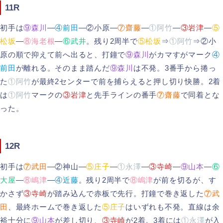
11R
初手は
⑨森川
―
④前田
―②小原―
⑦齋藤
―
①阿竹
―
③岩津
―
⑤
松坂
―
⑧海老根
―
⑥武井
。残り2周半で
⑤松坂
⇒
①阿竹
⇒②小
原の順で抑えて前へ出ると、打鐘で
⑨森川
がカマすがマーク
④
前田
が離れる。そのまま踏んだ
⑨森川
は不発。3番手から捲っ
た
①阿竹
が最終2センターで前を捕らえると押し切り快勝。2着
は
①阿竹
マークの
③岩津
と先手ラインの番手
⑦齋藤
で同着とな
った。
12R
初手は
⑦武田
―②神山―
⑤庄子
―
①永澤
―
③寺崎
―
⑨山本
―
⑥
大屋
―
⑧嶋津
―
④近藤
。残り2周半で
⑧嶋津
が前を切るが、す
かさず
③寺崎
が踏み込んで赤板で先行。打鐘で巻き返した
⑦武
田
、最終ホームで巻き返した
⑤庄子
はいずれも不発。直線は余
裕十分に
⑨山本
が差し切り、
③寺崎
が2着。3着には
①永澤
が入