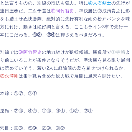
とは言うものの、別線の抵抗も強力。特に
④大石剣士
の先行が
連日圧巻だ。二次予選は
⑨阿竹智史
、準決勝は②成清貴之に影
をも踏ませぬ快勝劇。絶対的に先行有利な雨の松戸バンクを味
方に付け、動きは絶好調と言える。ここもライン3車で先行一
本にこだわる。
④②、②④
は押さえるべきだろう。
別線では
⑨阿竹智史
の地力駆けが逆転候補。勝負所で
①寺崎
よ
り前にいることが条件となりそうだが、準決勝を見る限り展開
は読めていそう。若い2人に経験値の差を見せつけられるか。
③永澤剛
は番手戦も含めた総力戦で展開に風穴を開けたい。
本線：①⑦、⑦①
逆転：②④、④②、①④、④①、①②、②①
穴目：⑨⑤、⑤⑨、②⑨、⑨②