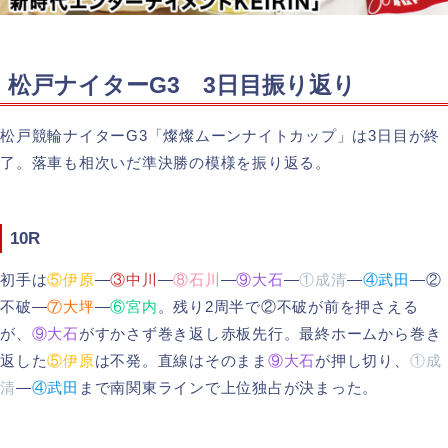
松戸ナイターG3 3日目振り返り
松戸競輪ナイターG3「燦燦ムーンナイトカップ」は3日目が終
了。落車も相次いだ準決勝の模様を振り返る。
10R
初手は
⑤伊原
―
③中川
―
⑧石川
―
⑨大石
―
①成清
―
④武田
―②
不破―
⑦大坪
―
⑥宮内
。残り2周半で②不破が前を押さえる
が、
⑨大石
がすかさず巻き返し赤板先行。最終ホームから巻き
返した
⑤伊原
は不発。直線はそのまま
⑨大石
が押し切り、
①成
清
―
④武田
まで南関東ラインで上位独占が決まった。