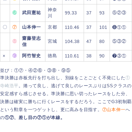
神奈
⑥
武田憲祐
⑤②③
99.33
37
93
川
〇
⑦
山本伸一
京都
110.46
37
101
❽①①
齋藤登志
⑧
宮城
⑤③②
104.38
47
80
信
⑨
阿竹智史
徳島
×
110.61
38
90
❼③①
並び：①⑦・④②⑥・③⑧・⑨⑤
準決勝は赤板先行を打ち出し、別線をことごとく不発にした
①
寺崎浩平
。捲って良し、逃げて良しのレースぶりはSSクラスの
安定感すら感じさせる。準決勝に思い切ったレースをした分、
決勝は確実に勝ちに行くレースをするだろう。ここでG3初制覇
という勲章を一つゲットし、更に高みを目指す。
⑦山本伸一
へ
の
①⑦、差し目の⑦①が本線。