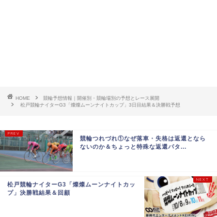
HOME
競輪予想情報｜開催別・競輪場別の予想とレース展開
松戸競輪ナイターG3「燦燦ムーンナイトカップ」3日目結果＆決勝戦予想
競輪つれづれ①なぜ落車・失格は返還となら
ないのか＆ちょっと特殊な返還パタ...
松戸競輪ナイターG3「燦燦ムーンナイトカッ
プ」決勝戦結果＆回顧