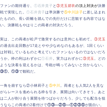
ファンの期待通り、
①石井貴子
と
③児玉碧衣
の頂上対決が
決勝
戦で実現した。
①石井貴子
は準決勝で
⑤中川諒子
に差し込まれ
たものの、長い距離を踏んでの先行だけに悲観する内容ではな
い。決勝戦もやはりこの両者の対決だろう。
実は、この両者が松戸で激突するのは意外にも初めて。
③児玉
の過去出走回数が17走とやや少なめなのもあるが、1回くらい
は対戦しているものと考えていたファンもいるのではないだろ
うか。枠の利はわずかに
①石井
。実力はわずかに
③児玉
。どの
ような決着を迎えるかは、号砲が鳴ってみないと分からない。
③①、①③
で観戦だ。
一角を崩すなら②小林莉子と
⑤中川
。両者とも人気2人を見な
がらレースを進められる枠を引き、展開は向いてきそう。あと
は二人が削り合う展開を待つばかりだろう。少しでも配当を狙
うならこの両者の2着付けで
①③―②⑤―①②③⑤
が面白い。