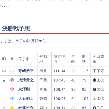
った。
決勝戦予想
まずは、男子の決勝戦から。
登録
競走得
年
期
今回成
印
番
選手名
地
点
齢
別
績
◎
①
寺崎浩平
福井
①①②
111.04
26
117
②
成清貴之
千葉
▲
107.45
46
73
❸①②
③
永澤剛
青森
108.44
35
91
❹④③
④
大石剣士
静岡
②①①
106.27
24
109
△
⑤
岩津裕介
岡山
108.17
38
87
❶②②