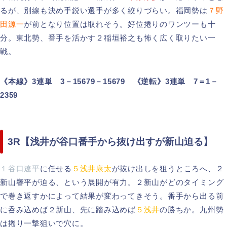
るが、別線も決め手鋭い選手が多く絞りづらい。福岡勢は
７野
田源一
が前となり位置は取れそう。好位捲りのワンツーも十
分。東北勢、番手を活かす２稲垣裕之も怖く広く取りたい一
戦。
《本線》3連単 3－15679－15679 《逆転》3連単 7＝1－
2359
3R【浅井が谷口番手から抜け出すが新山迫る】
１谷口遼平
に任せる
５浅井康太
が抜け出しを狙うところへ、２
新山響平が迫る、という展開が有力。２新山がどのタイミング
で巻き返すかによって結果が変わってきそう。番手から出る前
に呑み込めば２新山、先に踏み込めば
５浅井
の勝ちか。九州勢
は捲り一撃狙いで穴に。