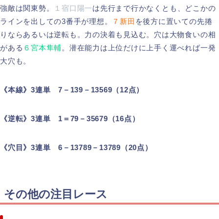
強敵は関東勢。
１宿口陽一
は先行まで行かなくとも、どこかの
ラインを出しての3番手が理想。
７新田
を後方に置いての先捲
りならあるいは逆転も。力の決着も見込む。穴は大物食いの相
がある
６宮本隼輔
。潜在能力は上位だけに上手く運べれば一発
大穴も。
《本線》3連単 7－139－13569（12点）
《逆転》3連単 1＝79－35679（16点）
《穴目》3連単 6－13789－13789（20点）
その他の注目レース