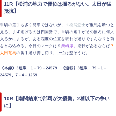
11R【松浦の地力で優位は揺るがない。太田が猛
抵抗】
単騎の選手も多く簡単ではないが、
１松浦悠士
が混戦を断つと
見る。まず逃げるのは四国勢で、単騎の選手がその後ろに何人
入るかによるが、ある程度の位置を取れば捲りですんなりと前
を呑み込める。今日のマークは９
柴崎淳。
逆転があるならば
７
太田竜馬
の番手捲り押し切り。上位は堅そうだ。
《本線》3連単 1－79－24579 《逆転》3連単 79－1－
24579、7－4－1259
10R【南関結束で郡司が大優勢。2着以下の争い
に】