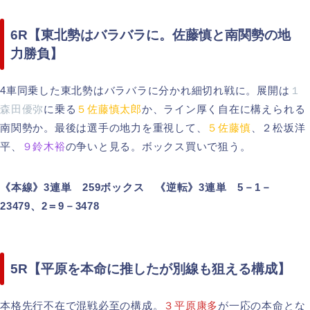
6R【東北勢はバラバラに。佐藤慎と南関勢の地
力勝負】
4車同乗した東北勢はバラバラに分かれ細切れ戦に。展開は
１
森田優弥
に乗る
５佐藤慎太郎
か、ライン厚く自在に構えられる
南関勢か。最後は選手の地力を重視して、
５佐藤慎
、２松坂洋
平、
９鈴木裕
の争いと見る。ボックス買いで狙う。
《本線》3連単 259ボックス 《逆転》3連単 5－1－
23479、2＝9－3478
5R【平原を本命に推したが別線も狙える構成】
本格先行不在で混戦必至の構成。
３平原康多
が一応の本命とな