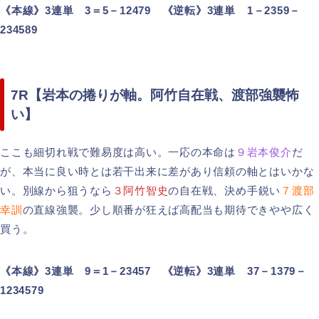
《本線》3連単 3＝5－12479 《逆転》3連単 1－2359－
234589
7R【岩本の捲りが軸。阿竹自在戦、渡部強襲怖
い】
ここも細切れ戦で難易度は高い。一応の本命は
９岩本俊介
だ
が、本当に良い時とは若干出来に差があり信頼の軸とはいかな
い。別線から狙うなら
３阿竹智史
の自在戦、決め手鋭い
７渡部
幸訓
の直線強襲。少し順番が狂えば高配当も期待できやや広く
買う。
《本線》3連単 9＝1－23457 《逆転》3連単 37－1379－
1234579