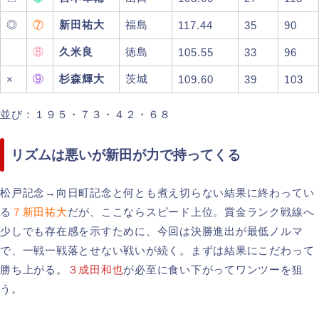
◎
⑦
新田祐大
福島
117.44
35
90
⑧
久米良
徳島
105.55
33
96
⑨
杉森輝大
茨城
×
109.60
39
103
並び：１９５・７３・４２・６８
リズムは悪いが新田が力で持ってくる
松戸記念→向日町記念と何とも煮え切らない結果に終わってい
る
７新田祐大
だが、ここならスピード上位。賞金ランク戦線へ
少しでも存在感を示すために、今回は決勝進出が最低ノルマ
で、一戦一戦落とせない戦いが続く。まずは結果にこだわって
勝ち上がる。
３成田和也
が必至に食い下がってワンツーを狙
う。