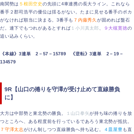
南関勢は
５根田空史
の先頭に4車連携の長大ライン。これなら
番手２郡司浩平の優位は揺るがない。たまに見せる番手のポカ
がなければ順当に決まる。3番手も
７内藤秀久
が固めれば盤石
だ。連下でもつれがあるとすれば
１小川真太郎
、
９大槻寛徳
の
追い込みくらい。
《本線》3連単 2－57－15789 《逆転》3連単 2－19－
134579
9R【山口の捲りを守澤が受け止めて直線勝負
に】
大方は中部勢と東北勢の勝負。
１山口拳矢
が持ち味の捲りを放
つところへ、ある程度前を行っているであろう東北勢が抵抗。
７守澤太志
がけん制しつつ直線勝負へ持ち込む。
４皿屋豊
も直