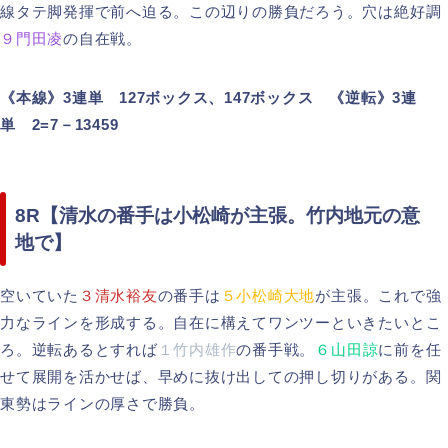
線タテ脚発揮で前へ迫る。この辺りの勝負だろう。穴は絶好調
９門田凌
の自在戦。
《本線》3連単 127ボックス、147ボックス 《逆転》3連
単 2=7－13459
8R【清水の番手は小松崎が主張。竹内地元の意
地で】
空いていた
３清水裕友
の番手は
５小松崎大地
が主張。これで強
力なラインを形成する。自在に構えてワンツーといきたいとこ
ろ。逆転あるとすれば
１竹内雄作
の番手戦。
６山田諒
に前を任
せて展開を活かせば、早めに抜け出しての押し切りがある。関
東勢はラインの厚さで勝負。