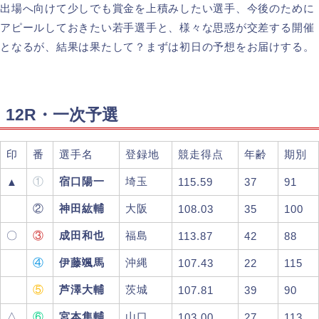
出場へ向けて少しでも賞金を上積みしたい選手、今後のために
アピールしておきたい若手選手と、様々な思惑が交差する開催
となるが、結果は果たして？まずは初日の予想をお届けする。
12R・一次予選
印
番
選手名
登録地
競走得点
年齢
期別
①
宿口陽一
埼玉
▲
115.59
37
91
②
神田紘輔
大阪
108.03
35
100
〇
③
成田和也
福島
113.87
42
88
④
伊藤颯馬
沖縄
107.43
22
115
⑤
芦澤大輔
茨城
107.81
39
90
△
⑥
宮本隼輔
山口
103.00
27
113