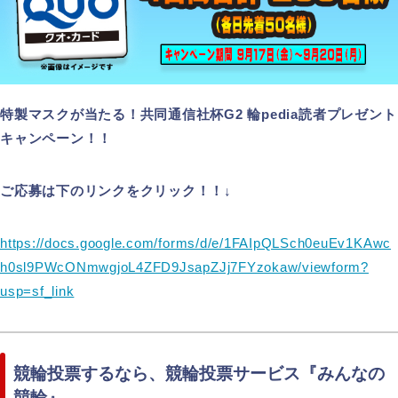
特製マスクが当たる！共同通信社杯G2 輪pedia読者プレゼント
キャンペーン！！
ご応募は下のリンクをクリック！！↓
https://docs.google.com/forms/d/e/1FAIpQLSch0euEv1KAwc
h0sl9PWcONmwgjoL4ZFD9JsapZJj7FYzokaw/viewform?
usp=sf_link
競輪投票するなら、競輪投票サービス『みんなの
競輪』