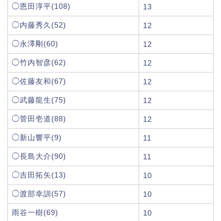
◯恩田淳平(108)
13
◯内藤秀久(52)
12
◯永澤剛(60)
12
◯竹内智彦(62)
12
◯佐藤友和(67)
12
◯武藤龍生(75)
12
◯菅田壱道(88)
12
◯新山響平(9)
11
◯長島大介(90)
11
◯吉田拓矢(13)
10
◯渡部幸訓(57)
10
雨谷一樹(69)
10