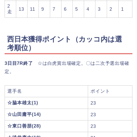
2
13
11
9
7
6
5
4
3
2
1
走
西日本獲得ポイント（カッコ内は選
考順位）
3日目7R終了
☆は白虎賞出場確定。〇は二次予選出場確
定。
選手名
ポイント
☆脇本雄太(1)
23
☆山田庸平(14)
23
☆東口善朋(28)
23