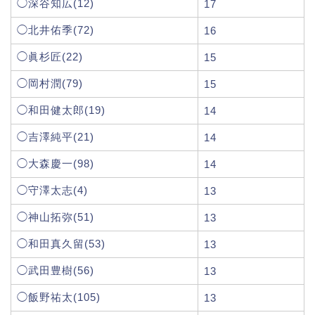
◯深谷知広(12)
17
◯北井佑季(72)
16
◯眞杉匠(22)
15
◯岡村潤(79)
15
◯和田健太郎(19)
14
◯吉澤純平(21)
14
◯大森慶一(98)
14
◯守澤太志(4)
13
◯神山拓弥(51)
13
◯和田真久留(53)
13
◯武田豊樹(56)
13
◯飯野祐太(105)
13