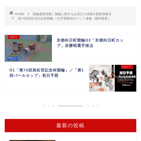
HOME
競輪最新情報｜競輪に関するお役立ち情報や最新情報等
第74回高松宮記念杯競輪 一次予選獲得ポイント速報（随時更新）
京都向日町競輪G3「京都向日町カッ
プ」決勝戦選手採点
G1「第74回高松宮記念杯競輪」／「第1
回パールカップ」初日予想
最新の投稿