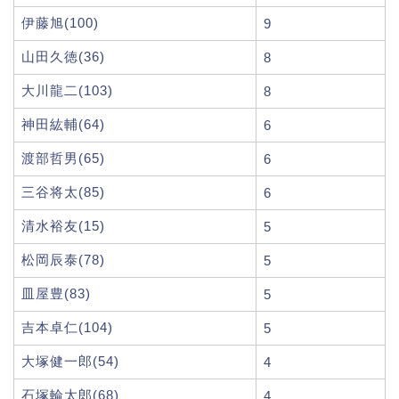
伊藤旭(100)
9
山田久徳(36)
8
大川龍二(103)
8
神田紘輔(64)
6
渡部哲男(65)
6
三谷将太(85)
6
清水裕友(15)
5
松岡辰泰(78)
5
皿屋豊(83)
5
吉本卓仁(104)
5
大塚健一郎(54)
4
石塚輪太郎(68)
4