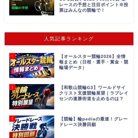
レースの予想と注目ポイント※投
票はみんなの競輪で！
人気記事ランキング
1
【オールスター競輪2026】全情
報まとめ（日程・選手・賞金・競
輪場データ）
2
【和歌山競輪G3】ワールドサイ
クリスト支援競輪展望｜ラブレイ
センの連勝街道を止めるのは？
3
【競輪】輪pediaの最速！グレー
ドレース決勝回顧