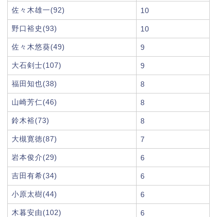
佐々木雄一(92)
10
野口裕史(93)
10
佐々木悠葵(49)
9
大石剣士(107)
9
福田知也(38)
8
山崎芳仁(46)
8
鈴木裕(73)
8
大槻寛徳(87)
7
岩本俊介(29)
6
吉田有希(34)
6
小原太樹(44)
6
木暮安由(102)
6