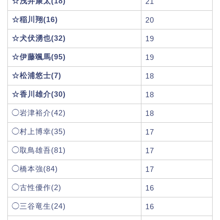
☆浅井康太(18)
21
☆稲川翔(16)
20
☆犬伏湧也(32)
19
☆伊藤颯馬(95)
19
☆松浦悠士(7)
18
☆香川雄介(30)
18
◯岩津裕介(42)
18
◯村上博幸(35)
17
◯取鳥雄吾(81)
17
◯橋本強(84)
17
◯古性優作(2)
16
◯三谷竜生(24)
16