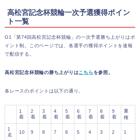
高松宮記念杯競輪一次予選獲得ポイン
ト一覧
G1「第74回高松宮記念杯競輪」の一次予選勝ち上がりはポ
イント制。このページでは、各選手の獲得ポイントを速報
で配信する。
高松宮記念杯競輪の勝ち上がりは
こちら
を参照。
各レースのポイントは以下の通り。
棄
1
2
3
4
5
6
7
8
9
着
着
着
着
着
着
着
着
着
権
1
10
9
8
7
6
5
4
3
2
1
走