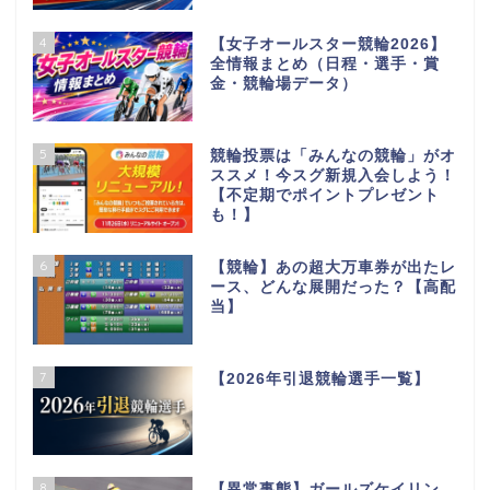
4
【女子オールスター競輪2026】
全情報まとめ（日程・選手・賞
金・競輪場データ）
5
競輪投票は「みんなの競輪」がオ
ススメ！今スグ新規入会しよう！
【不定期でポイントプレゼント
も！】
6
【競輪】あの超大万車券が出たレ
ース、どんな展開だった？【高配
当】
7
【2026年引退競輪選手一覧】
8
【異常事態】ガールズケイリン