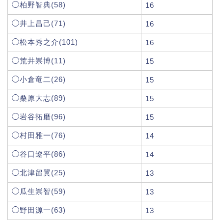
◯柏野智典(58)
16
◯井上昌己(71)
16
◯松本秀之介(101)
16
◯荒井崇博(11)
15
◯小倉竜二(26)
15
◯桑原大志(89)
15
◯岩谷拓磨(96)
15
◯村田雅一(76)
14
◯谷口遼平(86)
14
◯北津留翼(25)
13
◯瓜生崇智(59)
13
◯野田源一(63)
13