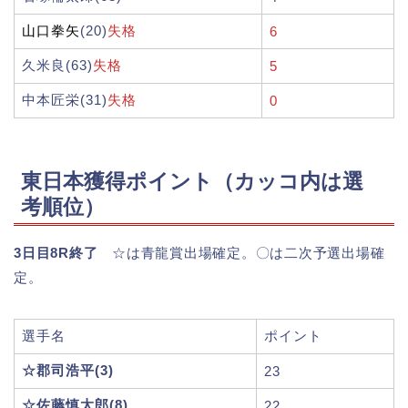
山口拳矢
(20)
失格
6
久米良(63)
失格
5
中本匠栄(31)
失格
0
東日本獲得ポイント（カッコ内は選
考順位）
3日目8R終了
☆は青龍賞出場確定。〇は二次予選出場確
定。
選手名
ポイント
☆郡司浩平(3)
23
☆佐藤慎太郎(8)
22