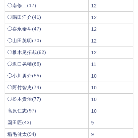
◯南修二(17)
12
◯隅田洋介(41)
12
◯嘉永泰斗(47)
12
◯山田英明(70)
12
◯椎木尾拓哉(82)
12
◯坂口晃輔(66)
11
◯小川勇介(55)
10
◯阿竹智史(74)
10
◯松本貴治(77)
10
高原仁志(97)
10
園田匠(43)
9
稲毛健太(94)
9