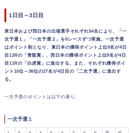
1日目～3日目
東日本および西日本の出場選手それぞれ54名により、「一
次予選１」「一次予選２」を6レースずつ実施。一次予選
はポイント制となり、東日本の獲得ポイント上位9名が4日
目12Rの「青龍賞」、西日本の獲得ポイント上位9名が4日
目11Rの「白虎賞」に進出する。また、それぞれ獲得ポイ
ント10位～36位の27名が4日目の「二次予選」に進出す
る。
一次予選のポイントは以下の通り。
一次予選１
落
失