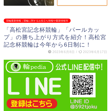
競輪最新情報｜競輪に関するお役立ち情報や最新情報等
「高松宮記念杯競輪」「パールカッ
プ」の勝ち上がり方式を紹介！高松宮
記念杯競輪は今年から6日制に！
2023年6月8日
/
2023年6月17日