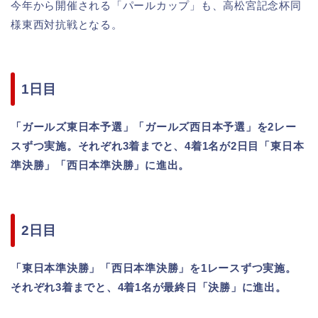
今年から開催される「パールカップ」も、高松宮記念杯同
様東西対抗戦となる。
1日目
「ガールズ東日本予選」「ガールズ西日本予選」を2レー
スずつ実施。それぞれ3着までと、4着1名が2日目「東日本
準決勝」「西日本準決勝」に進出。
2日目
「東日本準決勝」「西日本準決勝」を1レースずつ実施。
それぞれ3着までと、4着1名が最終日「決勝」に進出。