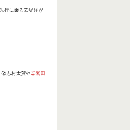
先行に乗る②堤洋が
、②志村太賀や
③鷲田