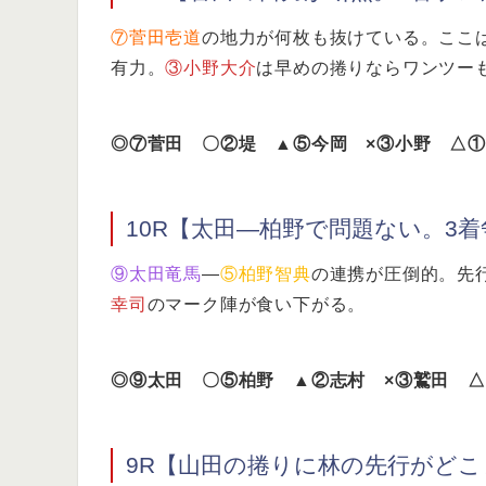
⑦菅田壱道
の地力が何枚も抜けている。ここ
有力。
③小野大介
は早めの捲りならワンツー
◎⑦菅田 〇②堤 ▲⑤今岡 ×③小野 △
10R【太田―柏野で問題ない。3
⑨太田竜馬
―
⑤柏野智典
の連携が圧倒的。先
幸司
のマーク陣が食い下がる。
◎⑨太田 〇⑤柏野 ▲②志村 ×③鷲田 
9R【山田の捲りに林の先行がど