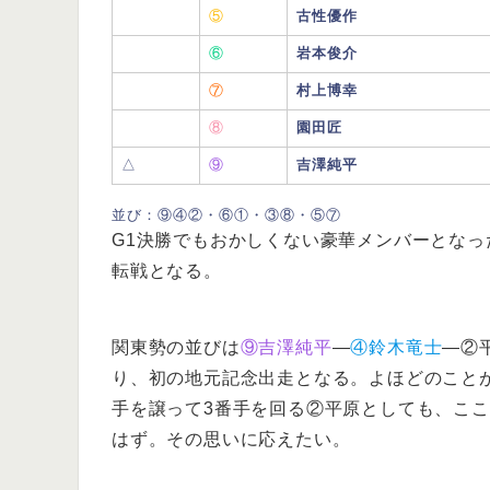
⑤
古性優作
⑥
岩本俊介
⑦
村上博幸
⑧
園田匠
△
⑨
吉澤純平
並び：⑨④②・⑥①・③⑧・⑤⑦
G1決勝でもおかしくない豪華メンバーとなっ
転戦となる。
関東勢の並びは
⑨吉澤純平
―
④鈴木竜士
―②
り、初の地元記念出走となる。よほどのこと
手を譲って3番手を回る②平原としても、こ
はず。その思いに応えたい。