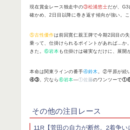
現在賞金レース独走中の
③松浦悠士
だが、G
確かめ、2日目以降に巻き返す傾向が強い。
⑤古性優作
は前回寛仁親王牌で今期2回目の
乗って、仕掛けられるポイントがあれば…か
きた。
⑥岩本
も仕掛けは確実なだけに、展開
本命は関東ラインの番手
④鈴木
。②平原が続
④③
。穴なら
⑥岩本
―
①佐藤
のワンツーで
①
その他の注目レース
11R【菅田の自力が断然。2着争い