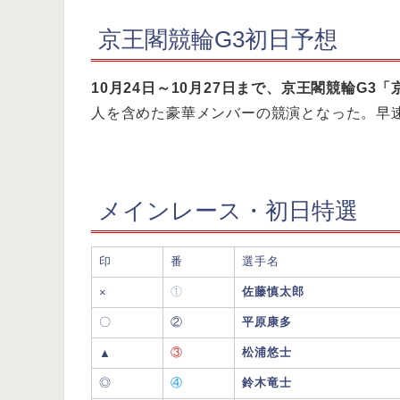
京王閣競輪G3初日予想
10月24日～10月27日まで、京王閣競輪G
人を含めた豪華メンバーの競演となった。早
メインレース・初日特選
印
番
選手名
①
佐藤慎太郎
×
〇
②
平原康多
③
松浦悠士
▲
◎
④
鈴木竜士