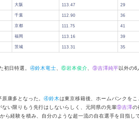
大阪
113.47
29
千葉
112.90
36
京都
111.75
41
福岡
113.16
39
茨城
113.31
35
た初日特選。
④鈴木竜士
、
⑥岩本俊介
、
⑨吉澤純平
以外の6
平原康多となった。
④鈴木
は東京移籍後、ホームバンクをこ
がない限りもう先行はしないらしく、元同県の先輩
⑨吉澤
の
こから経験を積み、自分のような超一流の自在選手を目指し