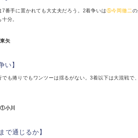
は7番手に置かれても大丈夫だろう。2着争いは
⑤今岡徹二
の
も十分。
①東矢
着争い】
行でも捲りでもワンツーは揺るがない。3着以下は大混戦で
△①小川
こまで通じるか】