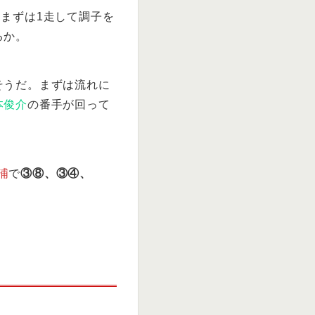
まずは1走して調子を
るか。
そうだ。まずは流れに
本俊介
の番手が回って
浦
で
③⑧、③④、