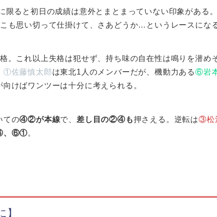
3に限ると初日の成績は意外とまとまっていない印象がある。
ここも思い切って仕掛けて、さあどうか…というレースにな
失格。これ以上失格は犯せず、持ち味の自在性は鳴りを潜め
。
①佐藤慎太郎
は東北1人のメンバーだが、機動力ある
⑥岩
が向けばワンツーは十分に考えられる。
いての
④②が本線
で、
差し目の②④も
押さえる。逆転は
③松
⑥、⑥①
。
に】