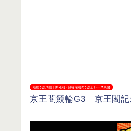
競輪予想情報｜開催別・競輪場別の予想とレース展開
京王閣競輪G3「京王閣