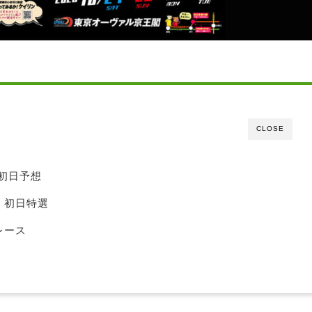
CLOSE
初日予想
・初日特選
レース