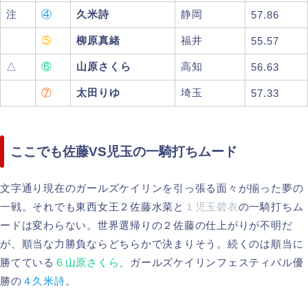
注
④
久米詩
静岡
57.86
⑤
柳原真緒
福井
55.57
△
⑥
山原さくら
高知
56.63
⑦
太田りゆ
埼玉
57.33
ここでも佐藤VS児玉の一騎打ちムード
文字通り現在のガールズケイリンを引っ張る面々が揃った夢の
一戦。それでも東西女王２佐藤水菜と
１児玉碧衣
の一騎打ちム
ードは変わらない。世界選帰りの２佐藤の仕上がりが不明だ
が、順当な力勝負ならどちらかで決まりそう。続くのは順当に
勝てている
６山原さくら
、ガールズケイリンフェスティバル優
勝の
４久米詩
。