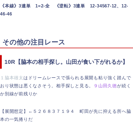
《本線》3連単 1=2-全 《逆転》3連単 12-34567-12、12-
46-46
その他の注目レース
10R【脇本の相手探し。山田が食い下がれるか】
１脇本雄太
はドリームレースで張られる展開も粘り強く踏んで
おり状態は悪くなさそう。相手探しと見る。
９山田久徳
が続く
か別線が前残りか
【展開想定】←５２６８３７１９４ 町田が先に抑える所へ脇
本の一気捲りだ