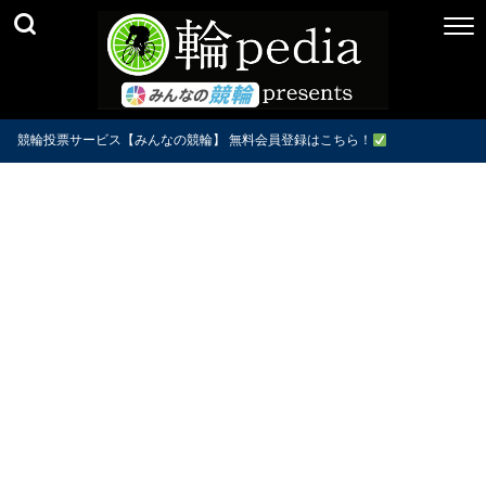
競輪投票サービス【みんなの競輪】 無料会員登録はこちら！