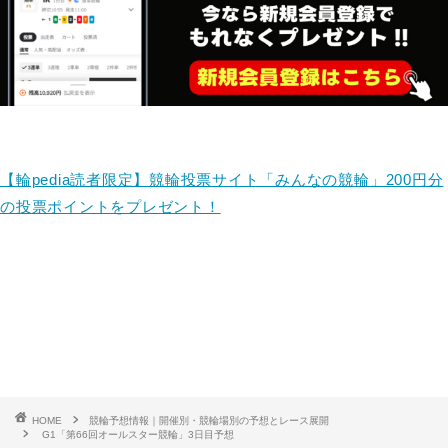
【輪pedia読者限定】競輪投票サイト「みんなの競輪」200円分
の投票ポイントをプレゼント！
HOME
競輪予想情報｜開催別・競輪場別の予想とレース展開
G1「第66回オールスター競輪」3日目予想