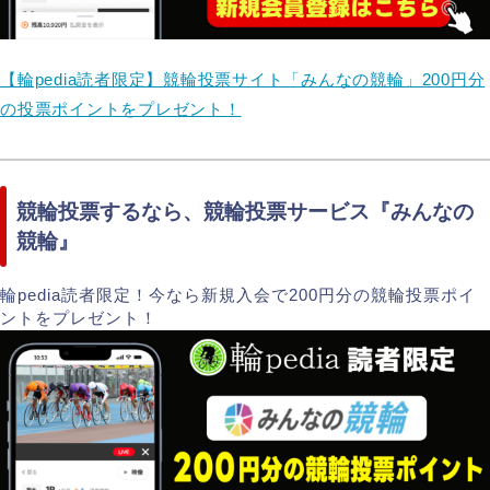
【輪pedia読者限定】競輪投票サイト「みんなの競輪」200円分
の投票ポイントをプレゼント！
競輪投票するなら、競輪投票サービス『みんなの
競輪』
輪pedia読者限定！今なら新規入会で200円分の競輪投票ポイ
ントをプレゼント！