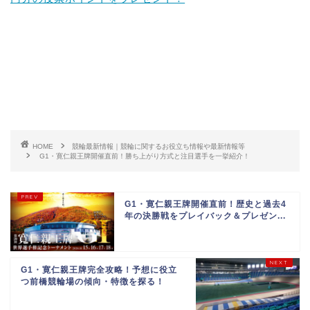
HOME
競輪最新情報｜競輪に関するお役立ち情報や最新情報等
G1・寛仁親王牌開催直前！勝ち上がり方式と注目選手を一挙紹介！
G1・寛仁親王牌開催直前！歴史と過去4
年の決勝戦をプレイバック＆プレゼン...
G1・寛仁親王牌完全攻略！予想に役立
つ前橋競輪場の傾向・特徴を探る！