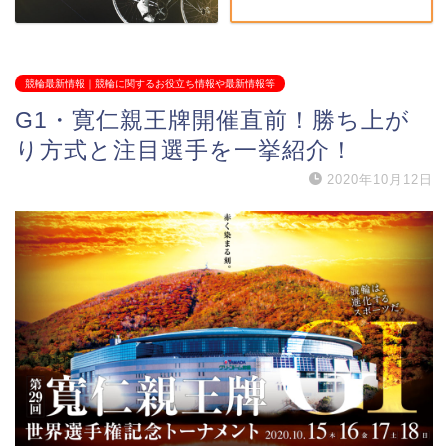
競輪最新情報｜競輪に関するお役立ち情報や最新情報等
G1・寛仁親王牌開催直前！勝ち上が
り方式と注目選手を一挙紹介！
2020年10月12日