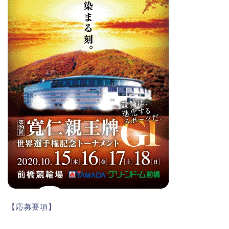
【応募要項】