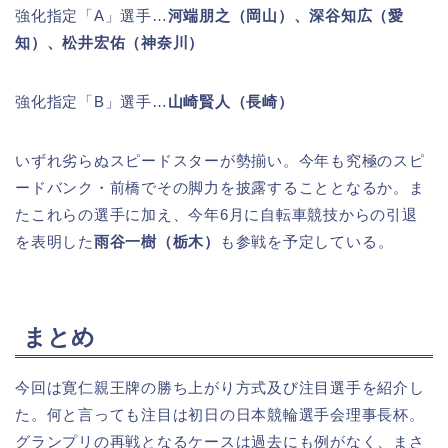
強化指定「A」選手…
河端朋之（岡山）、深谷知広（愛
知）、松井宏佑（神奈川）
強化指定「B」選手…
山崎賢人（長崎）
いずれ劣らぬスピードスターが勢揃い。今年も究極のスピ
ードバンク・前橋でその脚力を披露することとなるか。ま
たこれらの選手に加え、今年6月に自転車競技からの引退
を表明した
雨谷一樹（栃木）
も参戦を予定している。
まとめ
今回は寛仁親王牌の勝ち上がり方式及び注目選手を紹介し
た。何と言っても注目は初日の日本競輪選手会理事長杯。
グランプリの再戦となるケースは過去にも例がなく、まさ