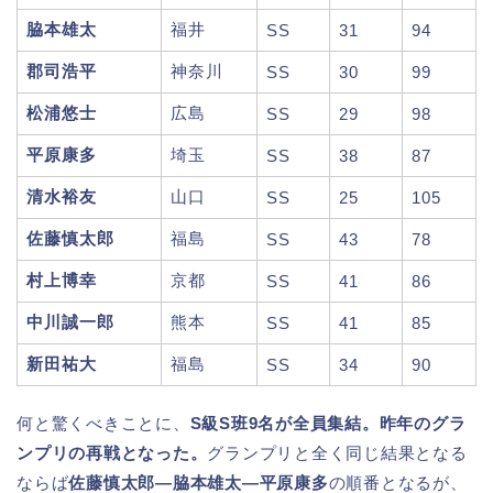
脇本雄太
福井
SS
31
94
郡司浩平
神奈川
SS
30
99
松浦悠士
広島
SS
29
98
平原康多
埼玉
SS
38
87
清水裕友
山口
SS
25
105
佐藤慎太郎
福島
SS
43
78
村上博幸
京都
SS
41
86
中川誠一郎
熊本
SS
41
85
新田祐大
福島
SS
34
90
何と驚くべきことに、
S級S班9名が全員集結。昨年のグラ
ンプリの再戦となった。
グランプリと全く同じ結果となる
ならば
佐藤慎太郎―脇本雄太―平原康多
の順番となるが、