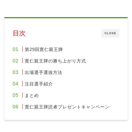
目次
CLOSE
第29回寛仁親王牌
寛仁親王牌の勝ち上がり方式
出場選手選抜方法
注目選手紹介
まとめ
寛仁親王牌読者プレゼントキャンペーン