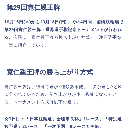
第29回寛仁親王牌
10月15日(木)から10月18日(日)までの4日間、前橋競輪場で
第29回寛仁親王牌・世界選手権記念トーナメントが行われ
る。
今回は、寛仁親王牌の勝ち上がり方式と、注目選手を
一挙に紹介していく。
寛仁親王牌の勝ち上がり方式
寛仁親王牌は、初日特選が2種類ある他、二次予選もAとB
に分かれているため、勝ち上がりが少し複雑になってい
る。トーナメント方式は以下の通り。
☆1日目
：
「日本競輪選手会理事長杯」1レース、「特別選
抜予選」2レース、「一次予選」9レース
を実施。