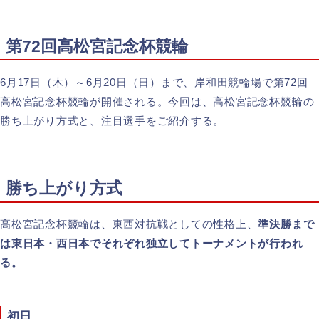
第72回高松宮記念杯競輪
6月17日（木）～6月20日（日）まで、岸和田競輪場で第72回
高松宮記念杯競輪が開催される。今回は、高松宮記念杯競輪の
勝ち上がり方式と、注目選手をご紹介する。
勝ち上がり方式
高松宮記念杯競輪は、東西対抗戦としての性格上、
準決勝まで
は東日本・西日本でそれぞれ独立してトーナメントが行われ
る。
初日