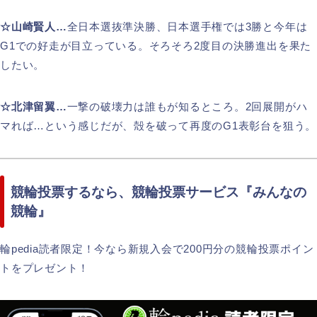
☆山崎賢人…
全日本選抜準決勝、日本選手権では3勝と今年は
G1での好走が目立っている。そろそろ2度目の決勝進出を果た
したい。
☆北津留翼…
一撃の破壊力は誰もが知るところ。2回展開がハ
マれば…という感じだが、殻を破って再度のG1表彰台を狙う。
競輪投票するなら、競輪投票サービス『みんなの
競輪』
輪pedia読者限定！今なら新規入会で200円分の競輪投票ポイン
トをプレゼント！