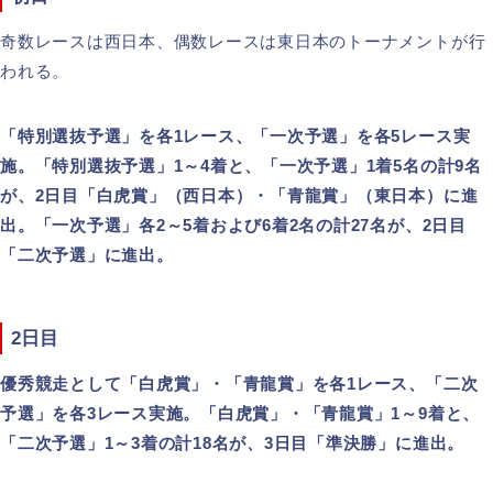
奇数レースは西日本、偶数レースは東日本のトーナメントが行
われる。
「特別選抜予選」を各1レース、「一次予選」を各5レース実
施。「特別選抜予選」1～4着と、「一次予選」1着5名の計9名
が、2日目「白虎賞」（西日本）・「青龍賞」（東日本）に進
出。「一次予選」各2～5着および6着2名の計27名が、2日目
「二次予選」に進出。
2日目
優秀競走として「白虎賞」・「青龍賞」を各1レース、「二次
予選」を各3レース実施。「白虎賞」・「青龍賞」1～9着と、
「二次予選」1～3着の計18名が、3日目「準決勝」に進出。