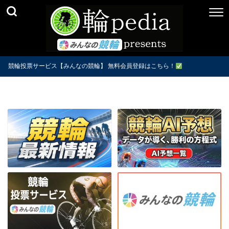
競輪投票サービス【みんなの競輪】 無料会員登録はこちら！