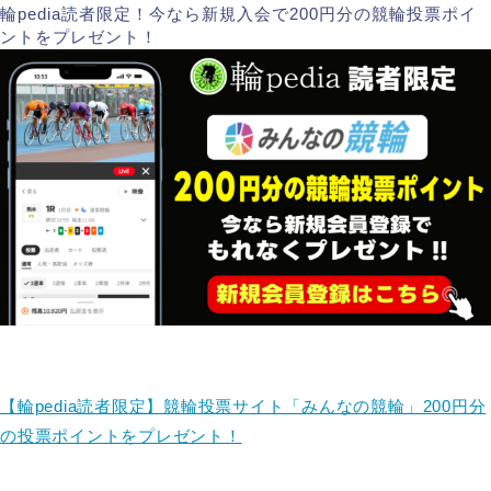
輪pedia読者限定！今なら新規入会で200円分の競輪投票ポイ
ントをプレゼント！
【輪pedia読者限定】競輪投票サイト「みんなの競輪」200円分
の投票ポイントをプレゼント！