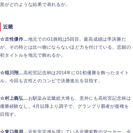
差がどのような結果で表れるか。
近畿
☆古性優作…
地元でのG1挑戦は5回目。最高成績は準決勝だ
が、その時とは比べ物にならないほど力を付けている。悲願の
初タイトルを地元で飾れるか。
☆稲川翔…
高松宮記念杯は2014年にG1初優勝を飾ったタイト
ル。今回も古性とのコンビで決勝進出を目指す。
☆村上義弘…
お馴染み近畿総大将も、意外にも高松宮記念杯は
優勝経験なし。4月以降上り調子で、グランプリ覇者が復権を
目指す。
☆東口善朋…
近年安定感を増している近畿有数のマーカー。今