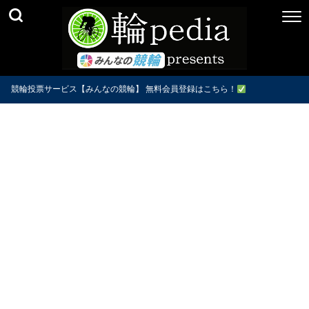
競輪投票サービス【みんなの競輪】 無料会員登録はこちら！