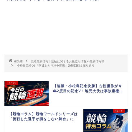
HOME
競輪最新情報｜競輪に関するお役立ち情報や最新情報等
小松島競輪G3「阿波おどり杯争覇戦」決勝回顧＆振り返り
【速報・小松島記念決勝】古性優作が今
年2度目の記念V！地元犬伏は事故棄権...
【競輪コラム】競輪ワールドシリーズは
「挑戦した選手が損をしない舞台」に