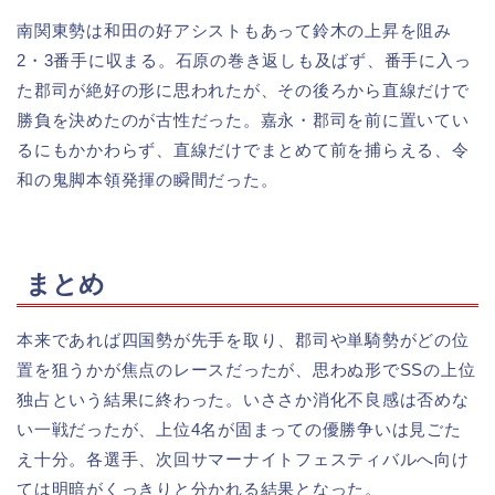
南関東勢は和田の好アシストもあって鈴木の上昇を阻み
2・3番手に収まる。石原の巻き返しも及ばず、番手に入っ
た郡司が絶好の形に思われたが、その後ろから直線だけで
勝負を決めたのが古性だった。嘉永・郡司を前に置いてい
るにもかかわらず、直線だけでまとめて前を捕らえる、令
和の鬼脚本領発揮の瞬間だった。
まとめ
本来であれば四国勢が先手を取り、郡司や単騎勢がどの位
置を狙うかが焦点のレースだったが、思わぬ形でSSの上位
独占という結果に終わった。いささか消化不良感は否めな
い一戦だったが、上位4名が固まっての優勝争いは見ごた
え十分。各選手、次回サマーナイトフェスティバルへ向け
ては明暗がくっきりと分かれる結果となった。