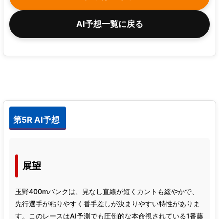
AI予想一覧に戻る
第5R AI予想
展望
玉野400mバンクは、見なし直線が短くカントも緩やかで、
先行選手が粘りやすく番手差しが決まりやすい特性がありま
す。このレースはAI予測でも圧倒的な本命視されている1番藤