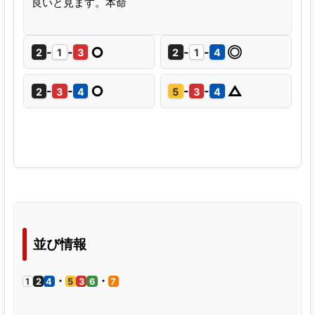
良いと見ます。本命
○
◎
-
-
-
-
2
1
3
2
1
4
○
△
-
-
-
-
2
3
4
5
3
4
並び情報
・
・
1
2
4
5
3
6
7