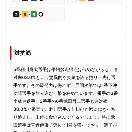
○
-
-
2
5
6
対抗筋
5番利川寛太選手は平均競走得点は低めながらも、連
対率63.6%という驚異的な実績を誇る捲り・先行選
手です。その爆発力は侮れず、展開次第では1番下沖
功児選手を飲み込む一撃を秘めています。番手の3番
小林健選手、3番手の6番武田哲二選手も連対率
38.0%と堅実で、利川選手が仕掛けた際にはきっち
り追走し、上位に食い込んでくるでしょう。特に武
田選手は直近伊東チ選抜で1着を獲っており、調子が