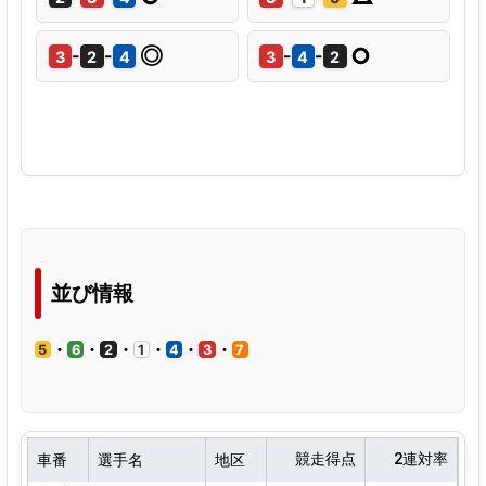
◎
○
-
-
-
-
3
2
4
3
4
2
並び情報
・
・
・
・
・
・
5
6
2
1
4
3
7
車番
選手名
地区
競走得点
2連対率