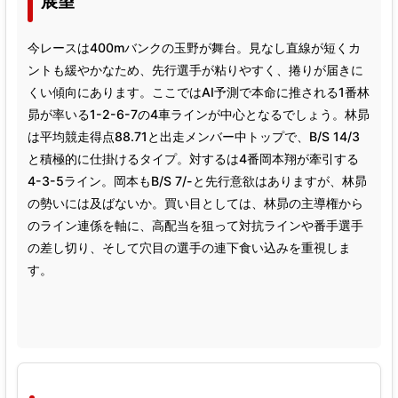
展望
今レースは400mバンクの玉野が舞台。見なし直線が短くカ
ントも緩やかなため、先行選手が粘りやすく、捲りが届きに
くい傾向にあります。ここではAI予測で本命に推される1番林
昴が率いる1-2-6-7の4車ラインが中心となるでしょう。林昴
は平均競走得点88.71と出走メンバー中トップで、B/S 14/3
と積極的に仕掛けるタイプ。対するは4番岡本翔が牽引する
4-3-5ライン。岡本もB/S 7/-と先行意欲はありますが、林昴
の勢いには及ばないか。買い目としては、林昴の主導権から
のライン連係を軸に、高配当を狙って対抗ラインや番手選手
の差し切り、そして穴目の選手の連下食い込みを重視しま
す。