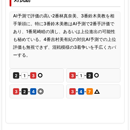
AI予測で評価の高い2番林真奈美、3番鈴木美教を相
手筆頭に。特に3番鈴木美教はAI予測で2番手評価で
あり、1番尾崎睦の潰し、あるいは上位進出の可能性
も秘めている。4番吉村美有紀の対抗AI予測での上位
評価も無視できず、混戦模様の3着争いを手広くカバ
ーする。
○
○
-
-
-
-
2
1
3
3
1
2
◎
△
-
-
-
-
3
2
4
3
4
7