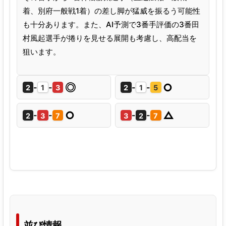
着、別府一般戦1着）の差し脚が猛威を振るう可能性
も十分あります。また、AI予測で3番手評価の3番田
村風起選手が捲りを見せる展開も考慮し、高配当を
狙います。
◎
○
-
-
-
-
2
1
3
2
1
5
○
△
-
-
-
-
2
3
7
3
2
7
並び情報