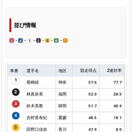
並び情報
・
・
・
・
・
・
3
4
1
2
5
6
7
車番
選手名
地区
競走得点
2連対率
1
尾崎睦
神奈
57.6
77.7
2
林真奈美
福岡
52.0
28.5
3
鈴木美教
静岡
51.7
40.9
4
吉村美有紀
愛媛
48.5
18.1
5
田野口佳奈
香川
47.9
8.0