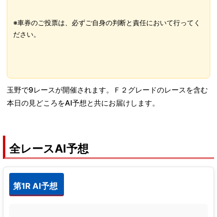
※車券のご投票は、必ずご自身の判断と責任において行ってく
ださい。
玉野で9レースが開催されます。Ｆ２グレードのレースを含む
本日の見どころをAI予想と共にお届けします。
全レースAI予想
第1R AI予想