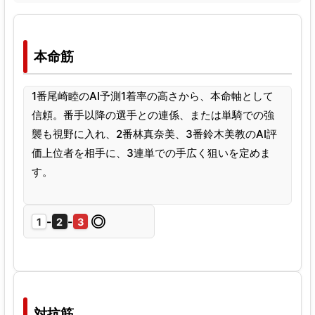
本命筋
1番尾崎睦のAI予測1着率の高さから、本命軸として
信頼。番手以降の選手との連係、または単騎での強
襲も視野に入れ、2番林真奈美、3番鈴木美教のAI評
価上位者を相手に、3連単での手広く狙いを定めま
す。
◎
-
-
1
2
3
対抗筋