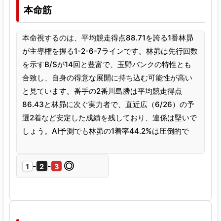
本命筋
本命視するのは、平均競走得点88.71を誇る1番林昴
が主導権を握る1-2-6-7ラインです。林昴は先行回数
を示すB/Sが14回と豊富で、玉野バンクの特性とも
合致し、自身の得意な展開に持ち込む可能性が高い
と見ています。番手の2番川島勝は平均競走得点
86.43と林昴に次ぐ実力者で、直近広（6/26）の予
選2着など安定した成績を残しており、連係は堅いで
しょう。AI予測でも林昴の1着率44.2%は圧倒的で
◎
-
-
1
2
3