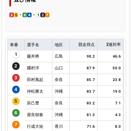
・
・
3
5
6
4
1
2
7
車番
選手名
地区
競走得点
2連対率
1
藤井將
広島
90.2
46.6
2
國村洋
山口
87.9
50.0
3
田村風起
奈良
85.7
23.8
4
仲松勝太
沖縄
83.7
19.0
5
辰己豊
奈良
83.2
7.1
6
屋良朝春
沖縄
81.3
4.3
7
行成大祐
香川
71.6
8.0