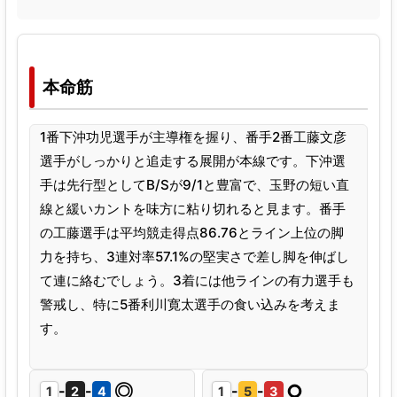
本命筋
1番下沖功児選手が主導権を握り、番手2番工藤文彦
選手がしっかりと追走する展開が本線です。下沖選
手は先行型としてB/Sが9/1と豊富で、玉野の短い直
線と緩いカントを味方に粘り切れると見ます。番手
の工藤選手は平均競走得点86.76とライン上位の脚
力を持ち、3連対率57.1%の堅実さで差し脚を伸ばし
て連に絡むでしょう。3着には他ラインの有力選手も
警戒し、特に5番利川寛太選手の食い込みを考えま
す。
◎
○
-
-
-
-
1
2
4
1
5
3