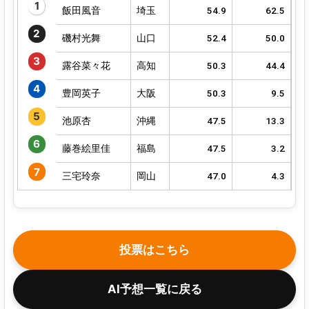
1
飯田風音
埼玉
54.9
62.5
2
磯村光舞
山口
52.4
50.0
3
露谷菜々花
高知
50.3
44.4
4
豊岡英子
大阪
50.3
9.5
5
池原杏
沖縄
47.5
13.3
6
藤巻絵里佳
福島
47.5
3.2
7
三宅玲奈
岡山
47.0
4.3
投票はこちら
AI予想一覧に戻る