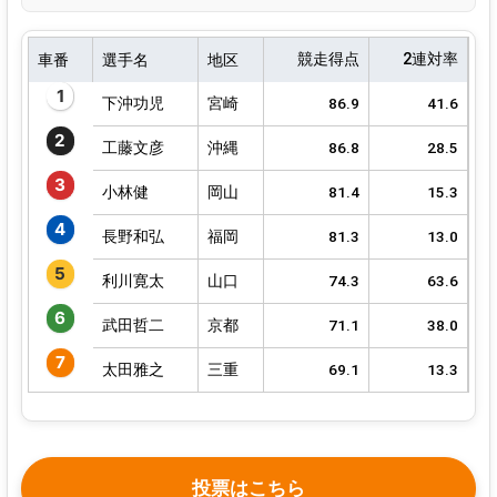
車番
選手名
地区
競走得点
2連対率
1
下沖功児
宮崎
86.9
41.6
2
工藤文彦
沖縄
86.8
28.5
3
小林健
岡山
81.4
15.3
4
長野和弘
福岡
81.3
13.0
5
利川寛太
山口
74.3
63.6
6
武田哲二
京都
71.1
38.0
7
太田雅之
三重
69.1
13.3
投票はこちら