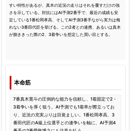
すい特性があるが、真木の近況の走りはそれを覆すだけの強
さを示している。対抗にはAI予測2番手で、最近の成績も安
定している1番松岡孝高、そしてAI予測3番手ながら実力は侮
れない3番田代匠を挙げる。この2者との連携、あるいは真木
が捌ききった際の2、3着争いを想定した買い目とする。
本命筋
7番真木寛斗の圧倒的な能力を信頼し、1着固定で2・
3着争いを厚く狙う。AI予測でも1着率が際立ってお
り、近況の充実ぶりは目覚ましい。1番松岡孝高、3
番田代匠のA級上位選手との連争いを軸に、AI予測4
番手の2番愛敬博之にも注意を払う。