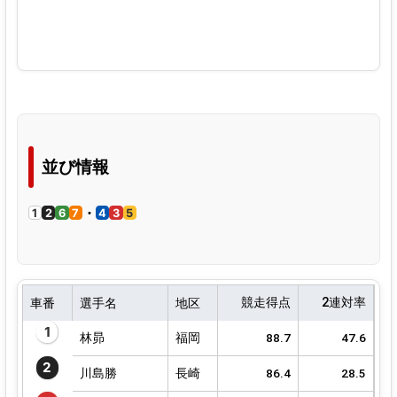
並び情報
・
1
2
6
7
4
3
5
車番
選手名
地区
競走得点
2連対率
1
林昴
福岡
88.7
47.6
2
川島勝
長崎
86.4
28.5