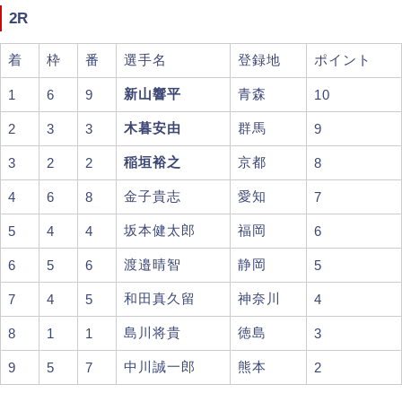
2R
着
枠
番
選手名
登録地
ポイント
新山響平
青森
1
6
9
10
木暮安由
群馬
2
3
3
9
稲垣裕之
京都
3
2
2
8
金子貴志
愛知
4
6
8
7
坂本健太郎
福岡
5
4
4
6
渡邉晴智
静岡
6
5
6
5
和田真久留
神奈川
7
4
5
4
島川将貴
徳島
8
1
1
3
中川誠一郎
熊本
9
5
7
2