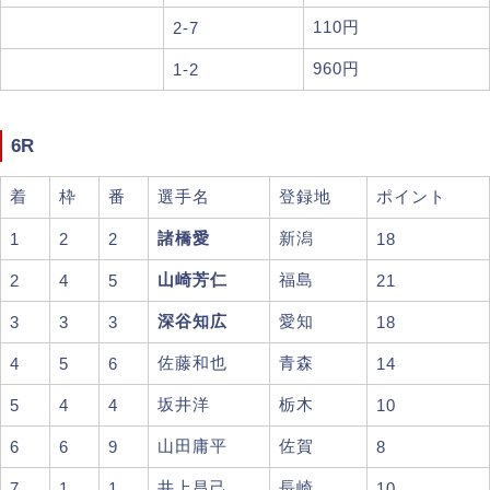
110円
2-7
960円
1-2
6R
着
枠
番
選手名
登録地
ポイント
諸橋愛
新潟
1
2
2
18
山崎芳仁
福島
2
4
5
21
深谷知広
愛知
3
3
3
18
佐藤和也
青森
4
5
6
14
坂井洋
栃木
5
4
4
10
山田庸平
佐賀
6
6
9
8
井上昌己
長崎
7
1
1
10