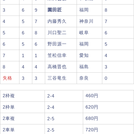
園田匠
福岡
3
6
9
8
内藤秀久
神奈川
4
5
7
7
川口聖二
岐阜
5
6
8
6
野田源一
福岡
6
5
6
5
笠松信幸
愛知
7
1
1
4
高橋晋也
福島
8
4
4
3
失格
三谷竜生
奈良
3
3
0
2枠複
460円
2-4
2枠単
620円
2-4
2車複
680円
2-5
2車単
720円
2-5