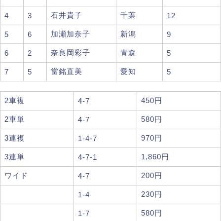
石井貴子
千葉
4
3
12
加瀬加奈子
新潟
5
6
9
奈良岡彩子
青森
6
2
5
當銘直美
愛知
7
5
5
2車複
450円
4-7
2車単
580円
4-7
3連複
970円
1-4-7
3連単
1,860円
4-7-1
ワイド
200円
4-7
230円
1-4
580円
1-7