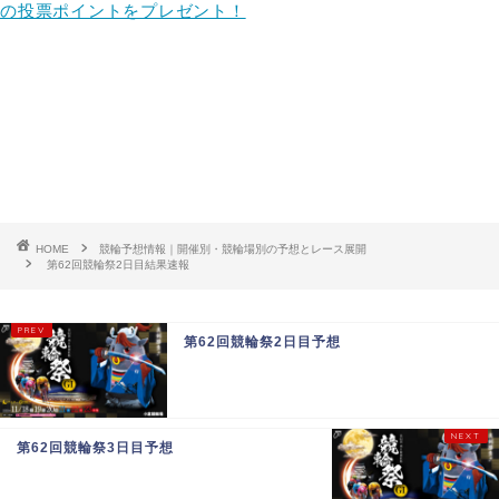
の投票ポイントをプレゼント！
HOME
競輪予想情報｜開催別・競輪場別の予想とレース展開
第62回競輪祭2日目結果速報
第62回競輪祭2日目予想
第62回競輪祭3日目予想