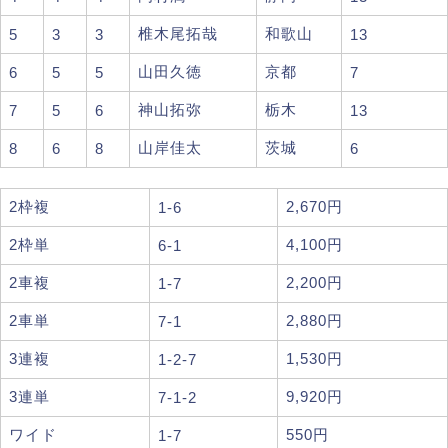
椎木尾拓哉
和歌山
5
3
3
13
山田久徳
京都
6
5
5
7
神山拓弥
栃木
7
5
6
13
山岸佳太
茨城
8
6
8
6
2枠複
2,670円
1-6
2枠単
4,100円
6-1
2車複
2,200円
1-7
2車単
2,880円
7-1
3連複
1,530円
1-2-7
3連単
9,920円
7-1-2
ワイド
550円
1-7