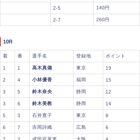
140円
2-5
260円
2-7
10R
着
番
選手名
登録地
ポイント
高木真備
東京
1
1
19
小林優香
福岡
2
4
15
鈴木奈央
静岡
3
5
12
鈴木美教
静岡
3
6
14
石井寛子
東京
5
3
8
吉岡詩織
広島
6
7
6
成田可菜恵
大阪
7
2
4