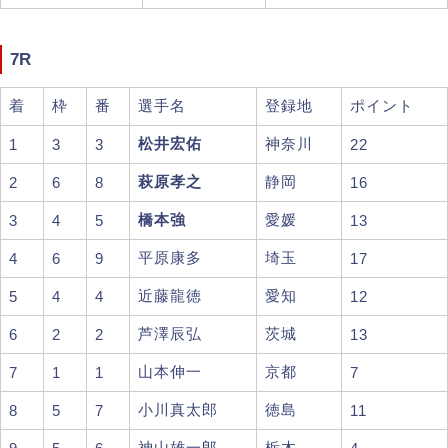
7R
着
枠
番
選手名
登録地
ポイント
松井宏佑
神奈川
1
3
3
22
萩原孝之
静岡
2
6
8
16
橋本強
愛媛
3
4
5
13
平原康多
埼玉
4
6
9
17
近藤龍徳
愛知
5
4
4
12
芦澤辰弘
茨城
6
2
2
13
山本伸一
京都
7
1
1
7
小川真太郎
徳島
8
5
7
11
神山雄一郎
栃木