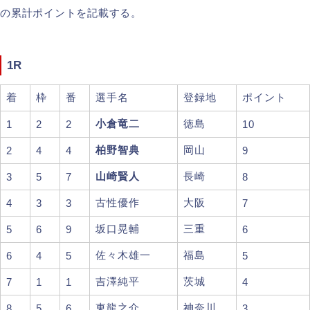
の累計ポイントを記載する。
1R
着
枠
番
選手名
登録地
ポイント
小倉竜二
徳島
1
2
2
10
柏野智典
岡山
2
4
4
9
山崎賢人
長崎
3
5
7
8
古性優作
大阪
4
3
3
7
坂口晃輔
三重
5
6
9
6
佐々木雄一
福島
6
4
5
5
吉澤純平
茨城
7
1
1
4
東龍之介
神奈川
8
5
6
3