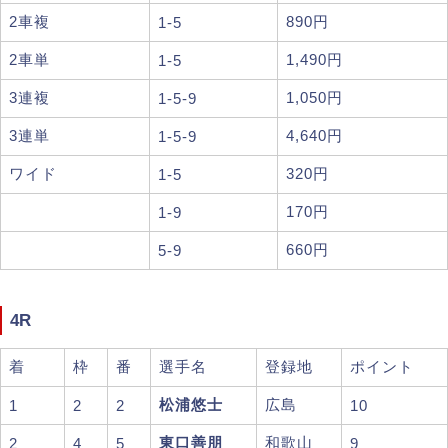
2車複
890円
1-5
2車単
1,490円
1-5
3連複
1,050円
1-5-9
3連単
4,640円
1-5-9
ワイド
320円
1-5
170円
1-9
660円
5-9
4R
着
枠
番
選手名
登録地
ポイント
松浦悠士
広島
1
2
2
10
東口善朋
和歌山
2
4
5
9