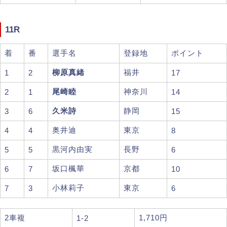
11R
着
番
選手名
登録地
ポイント
柳原真緒
福井
1
2
17
尾崎睦
神奈川
2
1
14
久米詩
静岡
3
6
15
奥井迪
東京
4
4
8
黒河内由実
長野
5
5
6
坂口楓華
京都
6
7
10
小林莉子
東京
7
3
6
2車複
1,710円
1-2