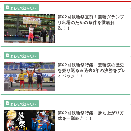
第62回競輪祭直前！競輪グランプ
リ出場のための条件を徹底解
説！！
第62回競輪祭特集～競輪祭の歴史
を振り返る＆過去5年の決勝をプレ
イバック！！
第62回競輪祭特集～勝ち上がり方
式を一挙紹介！！