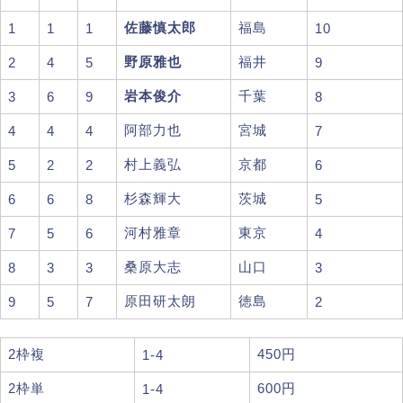
佐藤慎太郎
福島
1
1
1
10
野原雅也
福井
2
4
5
9
岩本俊介
千葉
3
6
9
8
阿部力也
宮城
4
4
4
7
村上義弘
京都
5
2
2
6
杉森輝大
茨城
6
6
8
5
河村雅章
東京
7
5
6
4
桑原大志
山口
8
3
3
3
原田研太朗
徳島
9
5
7
2
2枠複
450円
1-4
2枠単
600円
1-4