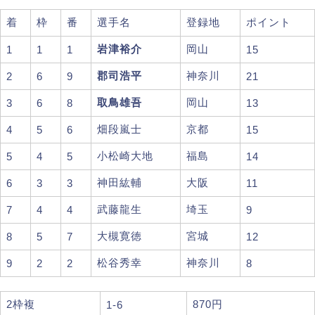
着
枠
番
選手名
登録地
ポイント
岩津裕介
岡山
1
1
1
15
郡司浩平
神奈川
2
6
9
21
取鳥雄吾
岡山
3
6
8
13
畑段嵐士
京都
4
5
6
15
小松崎大地
福島
5
4
5
14
神田紘輔
大阪
6
3
3
11
武藤龍生
埼玉
7
4
4
9
大槻寛徳
宮城
8
5
7
12
松谷秀幸
神奈川
9
2
2
8
2枠複
870円
1-6