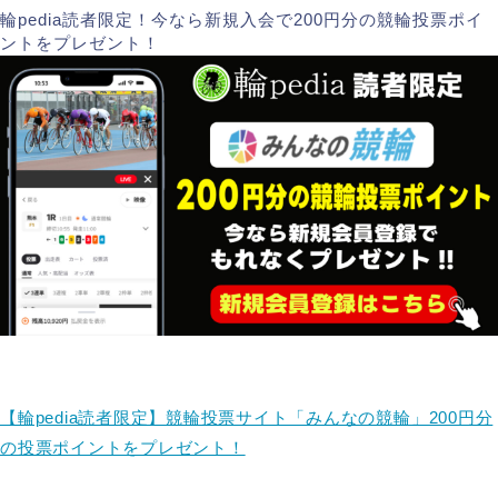
輪pedia読者限定！今なら新規入会で200円分の競輪投票ポイ
ントをプレゼント！
【輪pedia読者限定】競輪投票サイト「みんなの競輪」200円分
の投票ポイントをプレゼント！