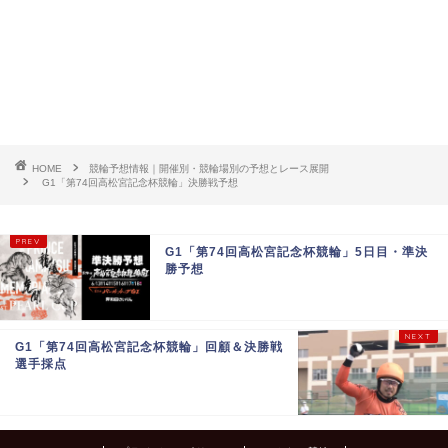
HOME
競輪予想情報｜開催別・競輪場別の予想とレース展開
G1「第74回高松宮記念杯競輪」決勝戦予想
G1「第74回高松宮記念杯競輪」5日目・準決
勝予想
G1「第74回高松宮記念杯競輪」回顧＆決勝戦
選手採点