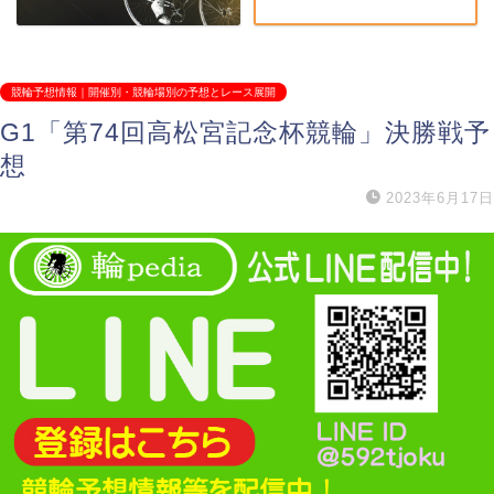
競輪予想情報｜開催別・競輪場別の予想とレース展開
G1「第74回高松宮記念杯競輪」決勝戦予
想
2023年6月17日