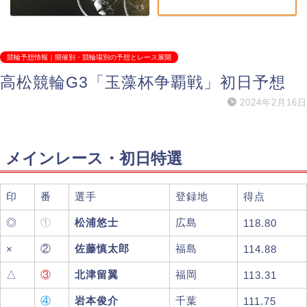
競輪予想情報｜開催別・競輪場別の予想とレース展開
高松競輪G3「玉藻杯争覇戦」初日予想
2024年2月16日
メインレース・初日特選
印
番
選手
登録地
得点
◎
①
松浦悠士
広島
118.80
②
佐藤慎太郎
福島
×
114.88
△
③
北津留翼
福岡
113.31
④
岩本俊介
千葉
111.75