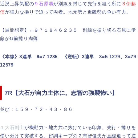
近況上昇気配の
９石原颯
が別線を封じて先行を狙う所に
３伊藤
信
が強力な捲りで迫って両者。地元勢と近畿勢の争い有力。
【展開想定】←９７１８４６２３５ 別線を振り切る石原に伊
藤がG前捲り肉薄
《本線》3連単 9=7-1235 《逆転》3連単 3=5-1279、3=79-
12579
7R【大石が自力主体に。志智の強襲怖い】
並び：１５９・７２・４３・８６
１大石剣士
が機動力・地力共に抜けている印象。先行・捲りを
使い分けて突破する。好調キープの２志智俊夫が直線迫って逆