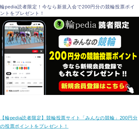
輪pedia読者限定！今なら新規入会で200円分の競輪投票ポイ
ントをプレゼント！
【輪pedia読者限定】競輪投票サイト「みんなの競輪」200円分
の投票ポイントをプレゼント！