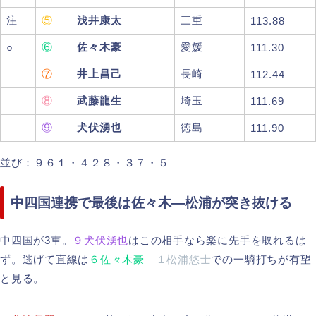
注
⑤
浅井康太
三重
113.88
⑥
佐々木豪
愛媛
○
111.30
⑦
井上昌己
長崎
112.44
⑧
武藤龍生
埼玉
111.69
⑨
犬伏湧也
徳島
111.90
並び：９６１・４２８・３７・５
中四国連携で最後は佐々木―松浦が突き抜ける
中四国が3車。
９犬伏湧也
はこの相手なら楽に先手を取れるは
ず。逃げて直線は
６佐々木豪
―
１松浦悠士
での一騎打ちが有望
と見る。