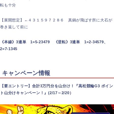
転も十分
【展開想定】←４３１５９７２８６ 真鍋が飛ばす所に大石が
巻き返して前に
《本線》3連単 1=5-23479 《逆転》3連単 1=2-34579、
2=7-1345
キャンペーン情報
【要エントリー】合計3万円分を山分け！『高松競輪G3 ポイン
ト山分けキャンペーン！』(2/17～2/20）