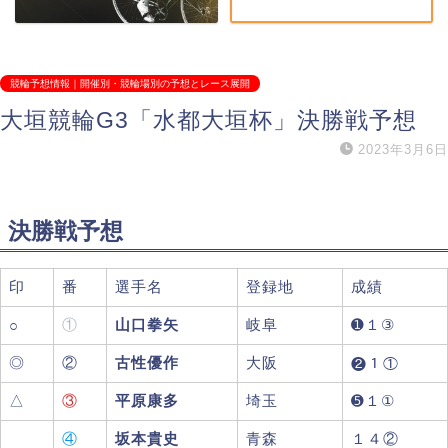
競輪予想情報｜開催別・競輪場別の予想とレース展開
大垣競輪G3「水都大垣杯」決勝戦予想
2023年3月6日
決勝戦予想
印
番
選手名
登録地
成績
①
山口拳矢
岐阜
➊１③
○
◎
②
古性優作
大阪
❷１①
△
③
平原康多
埼玉
➎１①
④
坂本貴史
青森
１４②