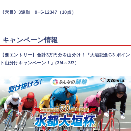
《穴目》3連単 9=5-12347（10点）
キャンペーン情報
【要エントリー】合計3万円分を山分け！『大垣記念G3 ポイン
ト山分けキャンペーン！』(3/4～3/7）