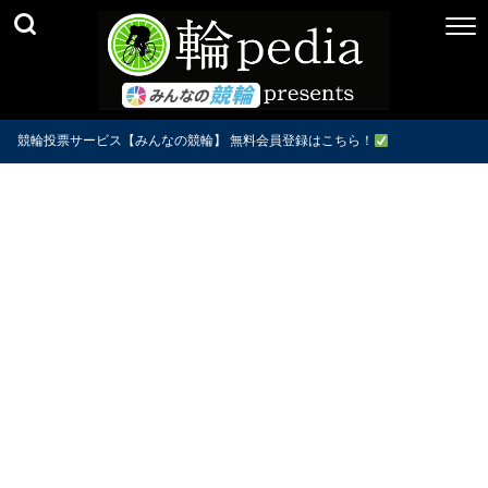
競輪投票サービス【みんなの競輪】 無料会員登録はこちら！