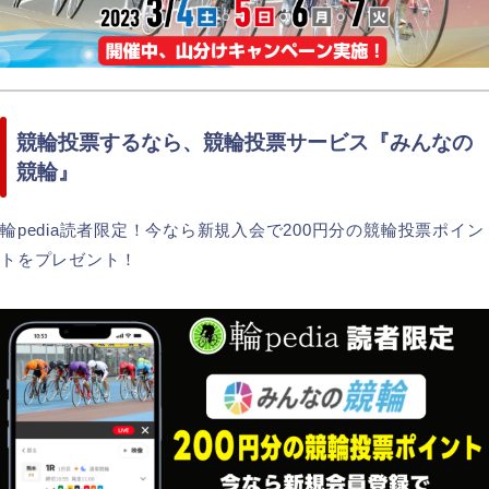
競輪投票するなら、競輪投票サービス『みんなの
競輪』
輪pedia読者限定！今なら新規入会で200円分の競輪投票ポイン
トをプレゼント！