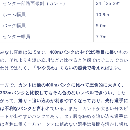
センター部路面傾斜（カント）
34゜25´29″
ホーム幅員
10.9m
バック幅員
9.0m
センター幅員
7.7m
みなし直線は61.5mで、
400mバンクの中では5番目に長い
もの
の、それよりも短い立川などと比べると体感ではそこまで長い
わけではなく、
「やや長め」くらいの感覚で考えればよい。
一方で、
カントは他の400mバンクに比べて圧倒的に大きく、
333mバンクと比較してもそん色のないレベルできつい。
した
がって、
捲り・追い込みが利きやすくなっており、先行選手に
は不利なバンクと言われている。
また、カントが大きい分スピ
ードが出やすいバンクであり、タテ脚を秘める追い込み選手に
は有利に働く一方で、タテに踏めない選手は展開を活かし切れ