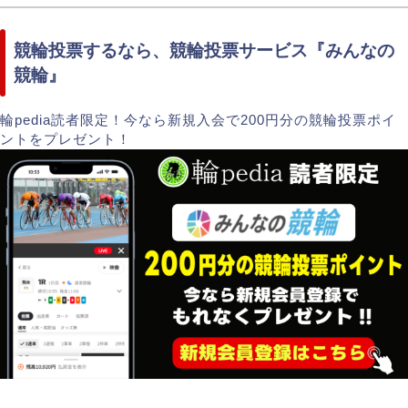
競輪投票するなら、競輪投票サービス『みんなの
競輪』
輪pedia読者限定！今なら新規入会で200円分の競輪投票ポイ
ントをプレゼント！