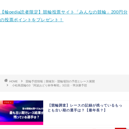
【輪pedia読者限定】競輪投票サイト「みんなの競輪」200円分
の投票ポイントをプレゼント！
HOME
競輪予想情報｜開催別・競輪場別の予想とレース展開
小松島競輪G3「阿波おどり杯争奪戦」3日目・準決勝予想
【競輪調査】レースの記録が残っているもっ
とも古い期の選手は？【最年長？】