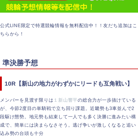
公式LINE限定で特選競輪情報を無料配信中！！友だち追加はこ
ちらから！
準決勝予想
10R【新山の地力がわずかにリードも互角戦い】
メンバーを見渡す限りは
１新山響平
の総合力が一歩抜けている
が、今節2度目の単騎戦で立ち回り課題。近畿勢も3車並んで2
段駆け態勢。地元勢も結束して一人でも多く決勝に進みたい構
成で、簡単には決まらなさそう。逃げ争いが激しくなると追い
込み勢の台頭も十分