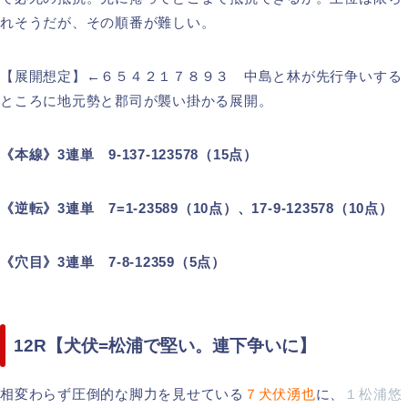
れそうだが、その順番が難しい。
【展開想定】←６５４２１７８９３ 中島と林が先行争いする
ところに地元勢と郡司が襲い掛かる展開。
《本線》3連単 9-137-123578（15点）
《逆転》3連単 7=1-23589（10点）、17-9-123578（10点）
《穴目》3連単 7-8-12359（5点）
12R【犬伏=松浦で堅い。連下争いに】
相変わらず圧倒的な脚力を見せている
７犬伏湧也
に、
１松浦悠