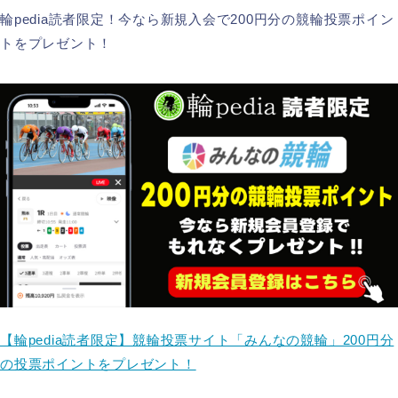
輪pedia読者限定！今なら新規入会で200円分の競輪投票ポイン
トをプレゼント！
【輪pedia読者限定】競輪投票サイト「みんなの競輪」200円分
の投票ポイントをプレゼント！