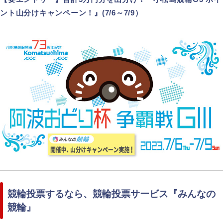
ント山分けキャンペーン！』(7/6～7/9）
競輪投票するなら、競輪投票サービス『みんなの
競輪』