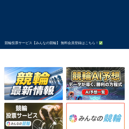
競輪投票サービス【みんなの競輪】 無料会員登録はこちら！