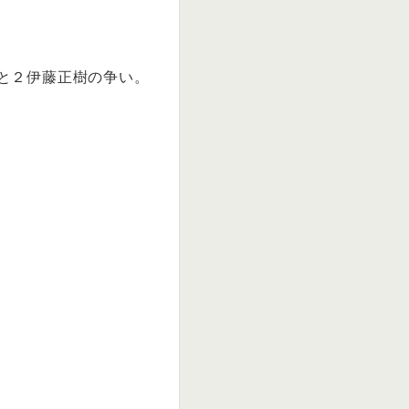
と２伊藤正樹の争い。