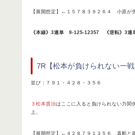
【展開想定】←１５７８３９２６４ 小原が
《本線》3連単 9‐125-12357 《逆転》3連単 
7R【松本が負けられない一
並び：７９１・４２８・３５６
３松本貴治
はここに入ると負けられない力関
上。
【展開想定】←４２８７９１３５６ 真船と