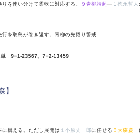
捲りを使い分けて柔軟に対応する。
９青柳靖起
―
１徳永哲人
先行を取鳥が巻き返す。青柳の先捲り警戒
9=1‐23567、7=2-13459
森】
在に構える。ただし展開は
１小原丈一郎
に任せる
５大森慶一