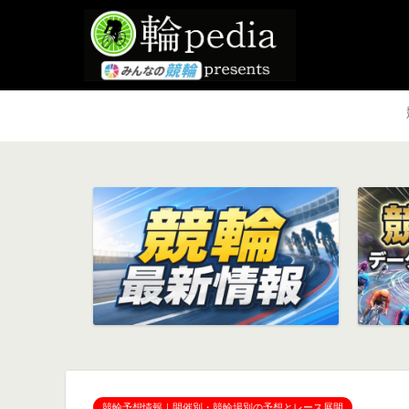
競輪予想情報｜開催別・競輪場別の予想とレース展開