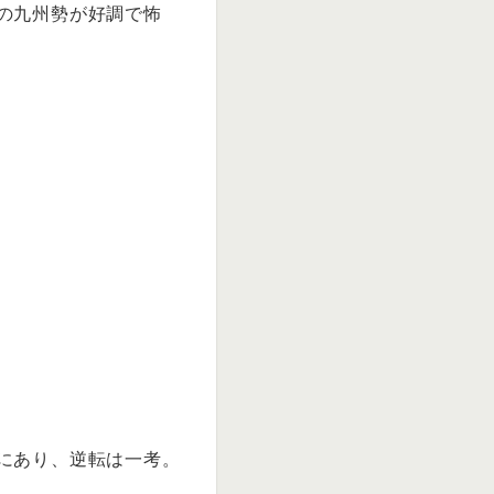
の九州勢が好調で怖
にあり、逆転は一考。