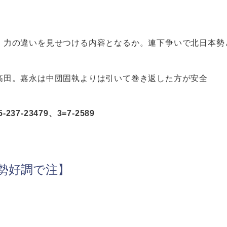
。力の違いを見せつける内容となるか。連下争いで北日本勢
高田。嘉永は中団固執よりは引いて巻き返した方が安全
7-23479、3=7‐2589
勢好調で注】