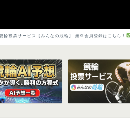
競輪投票サービス【みんなの競輪】 無料会員登録はこちら！