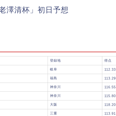
海老澤清杯」初日予想
登録地
得点
岐阜
112.33
福島
113.29
神奈川
116.55
神奈川
115.80
大阪
118.20
三重
113.91