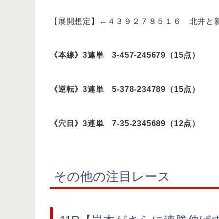
【展開想定】←４３９２７８５１６ 北井と
《本線》3連単 3-457-245679（15点）
《逆転》3連単 5-378-234789（15点）
《穴目》3連単 7‐35-2345689（12点）
その他の注目レース