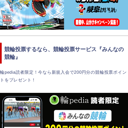
競輪投票するなら、競輪投票サービス『みんなの
競輪』
輪pedia読者限定！今なら新規入会で200円分の競輪投票ポイン
トをプレゼント！