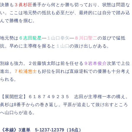
決勝も
３眞杉匠
番手から何とか勝ち切っており、状態は問題な
い。ここは地元勢の抵抗も必至だが、最終的には自分で踏み込
んで勝機を掴む。
地元勢は
６志田龍星
―
１山口拳矢
―
８川口聖二
の並びで猛抵
抗。早めに主導権を握ると
１山口
の抜け出しがある。
別線も強力。２佐藤慎太郎は前を任せる
９岩本俊介
次第で上位
進出。
７松浦悠士
も好位を回れば直線逆転での優勝も十分考え
られる。
【展開想定】６１８７４９２３５ 志田が主導権一本の構え。
眞杉は8番手からの巻き返し。平原が追走して抜け出すところ
へ山口らが迫る。
《本線》3連単 5-1237-12379（16点）