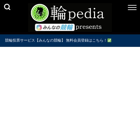
競輪投票サービス【みんなの競輪】 無料会員登録はこちら！