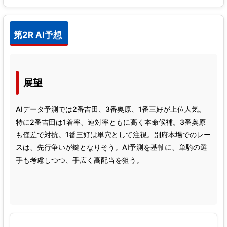
第2R AI予想
展望
AIデータ予測では2番吉田、3番奥原、1番三好が上位人気。
特に2番吉田は1着率、連対率ともに高く本命候補。3番奥原
も僅差で対抗。1番三好は単穴として注視。別府本場でのレー
スは、先行争いが鍵となりそう。AI予測を基軸に、単騎の選
手も考慮しつつ、手広く高配当を狙う。