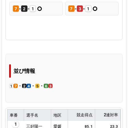
○
○
-
-
-
-
7
2
1
7
3
1
並び情報
・
・
・
1
7
2
4
5
6
3
車番
選手名
地区
競走得点
2連対率
1
三好陽一
愛媛
85.1
23.3