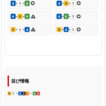
○
○
-
-
-
-
4
1
6
4
5
1
△
○
-
-
-
-
4
5
6
4
6
1
△
○
-
-
-
-
5
1
4
5
4
1
並び情報
・
・
5
1
4
2
7
6
3