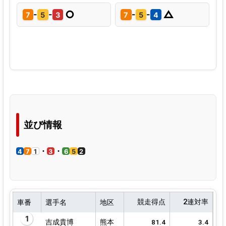
○
△
-
-
-
-
7
5
3
7
5
4
並び情報
・
・
4
7
1
3
6
5
2
車番
選手名
地区
競走得点
2連対率
1
吉成貴博
熊本
81.4
3.4