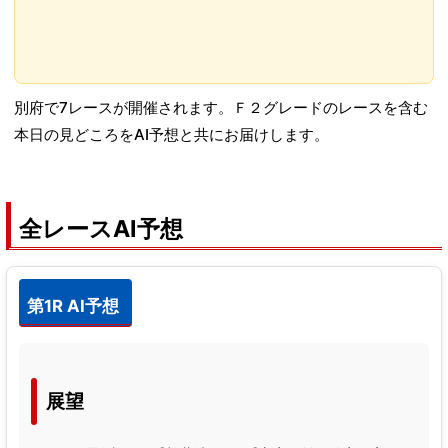
別府で7レースが開催されます。Ｆ２グレードのレースを含む
本日の見どころをAI予想と共にお届けします。
全レースAI予想
第1R AI予想
展望