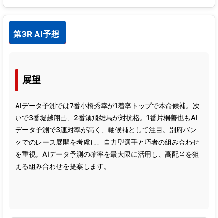
第3R AI予想
展望
AIデータ予測では7番小橋秀幸が1着率トップで本命候補。次
いで3番堀越翔己、2番溪飛雄馬が対抗格。1番片桐善也もAI
データ予測で3連対率が高く、軸候補として注目。別府バン
クでのレース展開を考慮し、自力型選手と巧者の組み合わせ
を重視。AIデータ予測の確率を最大限に活用し、高配当を狙
える組み合わせを提案します。