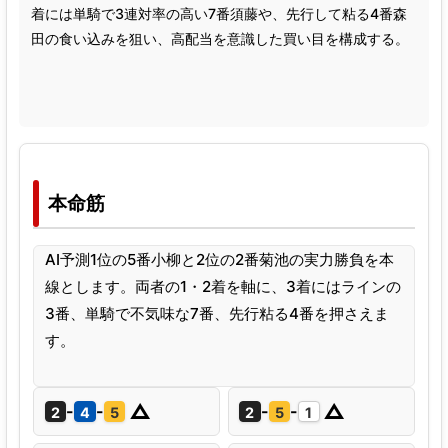
着には単騎で3連対率の高い7番須藤や、先行して粘る4番森
田の食い込みを狙い、高配当を意識した買い目を構成する。
本命筋
AI予測1位の5番小柳と2位の2番菊池の実力勝負を本
線とします。両者の1・2着を軸に、3着にはラインの
3番、単騎で不気味な7番、先行粘る4番を押さえま
す。
△
△
-
-
-
-
2
4
5
2
5
1