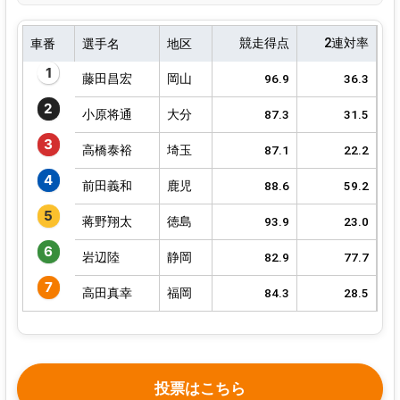
車番
選手名
地区
競走得点
2連対率
1
藤田昌宏
岡山
96.9
36.3
2
小原将通
大分
87.3
31.5
3
高橋泰裕
埼玉
87.1
22.2
4
前田義和
鹿児
88.6
59.2
5
蒋野翔太
徳島
93.9
23.0
6
岩辺陸
静岡
82.9
77.7
7
高田真幸
福岡
84.3
28.5
投票はこちら