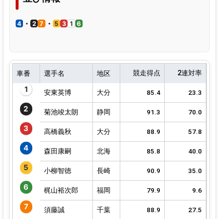
・
・
4
2
7
5
3
1
6
車番
選手名
地区
競走得点
2連対率
1
安東英博
大分
85.4
23.3
2
菊池竣太朗
静岡
91.3
70.0
3
高橋義秋
大分
88.9
57.8
4
森田康嗣
北海
85.8
40.0
5
小柳智徳
長崎
90.9
35.0
6
梶山裕次郎
福岡
79.9
9.6
7
須藤誠
千葉
88.9
27.5