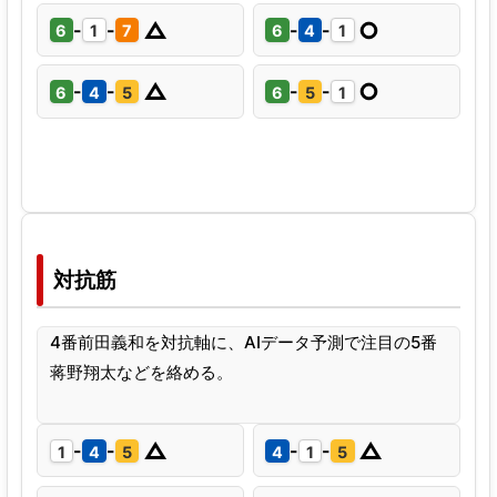
△
○
-
-
-
-
6
1
7
6
4
1
△
○
-
-
-
-
6
4
5
6
5
1
対抗筋
4番前田義和を対抗軸に、AIデータ予測で注目の5番
蒋野翔太などを絡める。
△
△
-
-
-
-
1
4
5
4
1
5