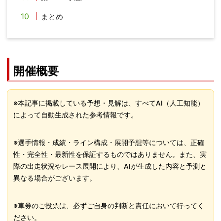
まとめ
開催概要
※本記事に掲載している予想・見解は、すべてAI（人工知能）
によって自動生成された参考情報です。
※選手情報・成績・ライン構成・展開予想等については、正確
性・完全性・最新性を保証するものではありません。また、実
際の出走状況やレース展開により、AIが生成した内容と予測と
異なる場合がございます。
※車券のご投票は、必ずご自身の判断と責任において行ってく
ださい。