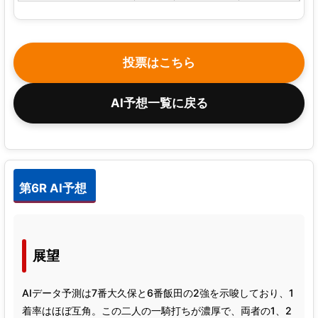
投票はこちら
AI予想一覧に戻る
第6R AI予想
展望
AIデータ予測は7番大久保と6番飯田の2強を示唆しており、1
着率はほぼ互角。この二人の一騎打ちが濃厚で、両者の1、2