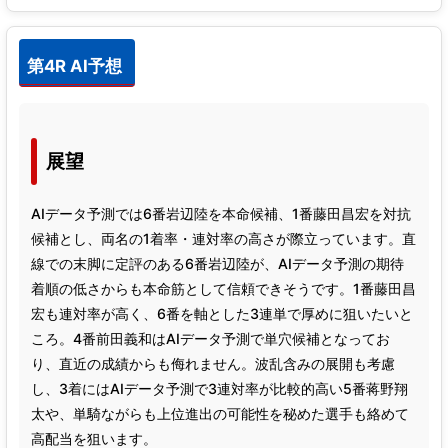
第4R AI予想
展望
AIデータ予測では6番岩辺陸を本命候補、1番藤田昌宏を対抗
候補とし、両名の1着率・連対率の高さが際立っています。直
線での末脚に定評のある6番岩辺陸が、AIデータ予測の期待
着順の低さからも本命筋として信頼できそうです。1番藤田昌
宏も連対率が高く、6番を軸とした3連単で厚めに狙いたいと
ころ。4番前田義和はAIデータ予測で単穴候補となってお
り、直近の成績からも侮れません。波乱含みの展開も考慮
し、3着にはAIデータ予測で3連対率が比較的高い5番蒋野翔
太や、単騎ながらも上位進出の可能性を秘めた選手も絡めて
高配当を狙います。