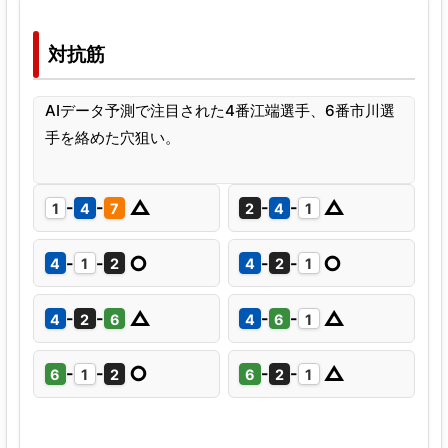
対抗筋
AIデータ予測で注目された4番江端選手、6番市川選
手を絡めた穴狙い。
△
△
-
-
-
-
1
4
7
2
4
1
○
○
-
-
-
-
4
1
2
4
2
1
△
△
-
-
-
-
4
2
6
4
6
1
○
△
-
-
-
-
6
1
2
6
2
1