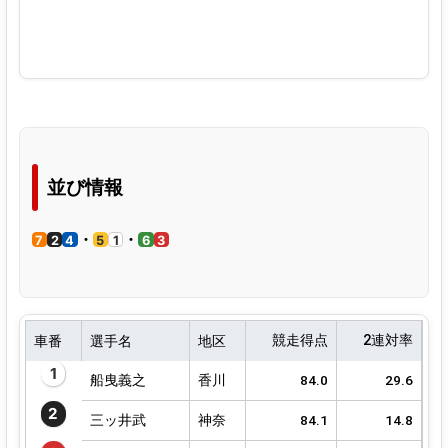
並び情報
・
・
7
2
4
5
1
6
3
車番
選手名
地区
競走得点
2連対率
1
船曳義之
香川
84.0
29.6
2
三ッ井武
神奈
84.1
14.8