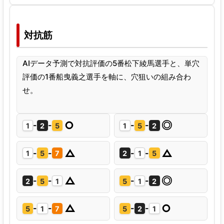
対抗筋
AIデータ予測で対抗評価の5番松下綾馬選手と、単穴
評価の1番船曳義之選手を軸に、穴狙いの組み合わ
せ。
○
◎
-
-
-
-
1
2
5
1
5
2
△
△
-
-
-
-
1
5
7
2
1
5
△
◎
-
-
-
-
2
5
1
5
1
2
△
○
-
-
-
-
5
1
7
5
2
1