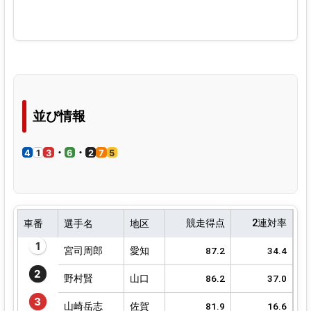
並び情報
・
・
4
1
3
6
2
7
5
車番
選手名
地区
競走得点
2連対率
1
宮司周郎
愛知
87.2
34.4
2
野村賢
山口
86.2
37.0
3
山崎岳志
佐賀
81.9
16.6