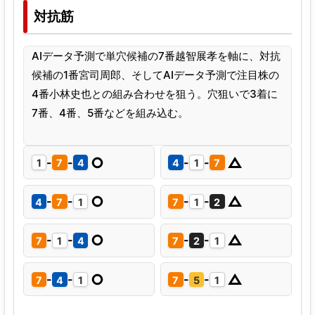
対抗筋
AIデータ予測で単穴候補の7番越智展孝を軸に、対抗
候補の1番宮司周郎、そしてAIデータ予測で注目株の
4番小林史也との組み合わせを狙う。穴狙いで3着に
7番、4番、5番などを組み込む。
○
△
-
-
-
-
1
7
4
4
1
7
○
△
-
-
-
-
4
7
1
7
1
2
○
△
-
-
-
-
7
1
4
7
2
1
○
△
-
-
-
-
7
4
1
7
5
1