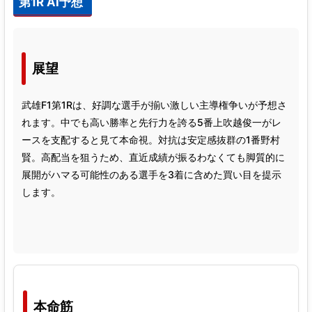
第1R AI予想
展望
武雄F1第1Rは、好調な選手が揃い激しい主導権争いが予想さ
れます。中でも高い勝率と先行力を誇る5番上吹越俊一がレ
ースを支配すると見て本命視。対抗は安定感抜群の1番野村
賢。高配当を狙うため、直近成績が振るわなくても脚質的に
展開がハマる可能性のある選手を3着に含めた買い目を提示
します。
本命筋