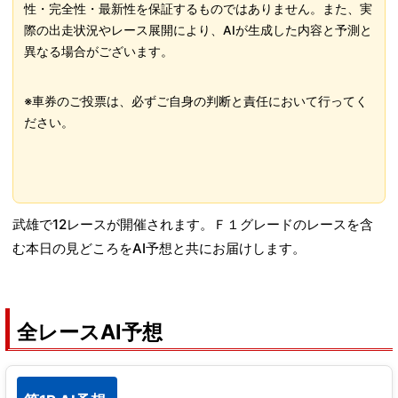
性・完全性・最新性を保証するものではありません。また、実
際の出走状況やレース展開により、AIが生成した内容と予測と
異なる場合がございます。
※車券のご投票は、必ずご自身の判断と責任において行ってく
ださい。
武雄で12レースが開催されます。Ｆ１グレードのレースを含
む本日の見どころをAI予想と共にお届けします。
全レースAI予想