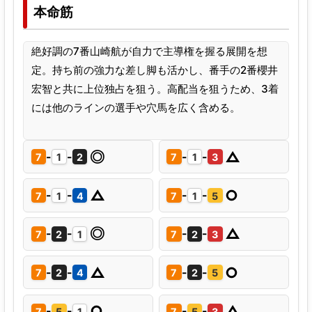
本命筋
絶好調の7番山崎航が自力で主導権を握る展開を想
定。持ち前の強力な差し脚も活かし、番手の2番櫻井
宏智と共に上位独占を狙う。高配当を狙うため、3着
には他のラインの選手や穴馬を広く含める。
◎
△
-
-
-
-
7
1
2
7
1
3
△
○
-
-
-
-
7
1
4
7
1
5
◎
△
-
-
-
-
7
2
1
7
2
3
△
○
-
-
-
-
7
2
4
7
2
5
○
△
-
-
-
-
7
5
1
7
5
3