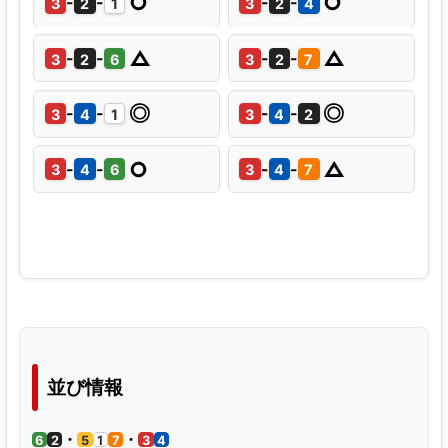
○
○
-
-
-
-
3
2
1
3
2
4
△
△
-
-
-
-
3
2
6
3
2
7
◎
◎
-
-
-
-
3
4
1
3
4
2
○
△
-
-
-
-
3
4
6
3
4
7
並び情報
・
・
6
2
5
1
7
3
4