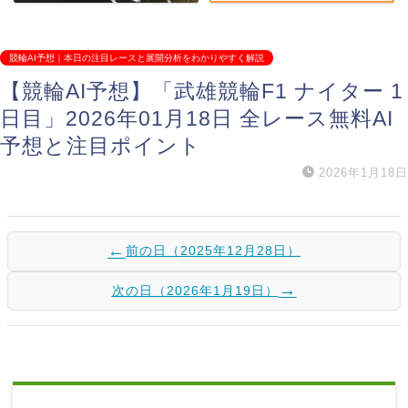
競輪AI予想｜本日の注目レースと展開分析をわかりやすく解説
【競輪AI予想】「武雄競輪F1 ナイター 1
日目」2026年01月18日 全レース無料AI
予想と注目ポイント
2026年1月18日
←
前の日（2025年12月28日）
→
次の日（2026年1月19日）