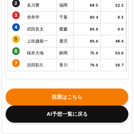
2
名川豊
福岡
88.5
22.2
3
赤井学
千葉
80.4
8.3
4
武田良太
愛媛
80.6
0.0
5
上吹越俊一
鹿児
86.6
48.4
6
桜井大地
静岡
75.0
50.0
7
吉田彰久
香川
76.0
38.7
投票はこちら
AI予想一覧に戻る