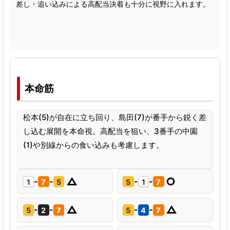
差し・追い込みによる高配当決着も十分に視野に入れます。
本命筋
松本(5)が自在に立ち回り、島田(7)が番手から鋭く差
し込む展開を本命視。高配当を狙い、3番手の中園
(1)や別線からの食い込みも考慮します。
△
○
-
-
-
-
1
7
5
5
1
7
△
△
-
-
-
-
5
2
7
5
4
7