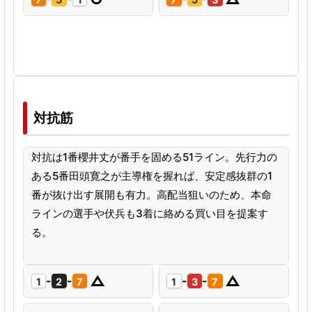
対抗筋
対抗は1番櫻井丈が番手を固める51ライン。先行力の
ある5番田頭寛之が主導権を握れば、安定感抜群の1
番が抜け出す展開も有力。高配当狙いのため、本命
ラインの選手や伏兵も3着に絡める買い目を提案す
る。
△
△
-
-
-
-
1
2
7
1
3
7