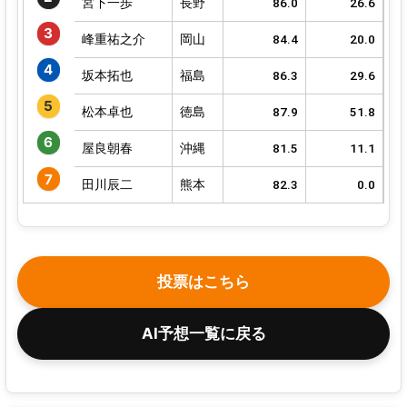
宮下一歩
長野
86.0
26.6
3
峰重祐之介
岡山
84.4
20.0
4
坂本拓也
福島
86.3
29.6
5
松本卓也
徳島
87.9
51.8
6
屋良朝春
沖縄
81.5
11.1
7
田川辰二
熊本
82.3
0.0
投票はこちら
AI予想一覧に戻る