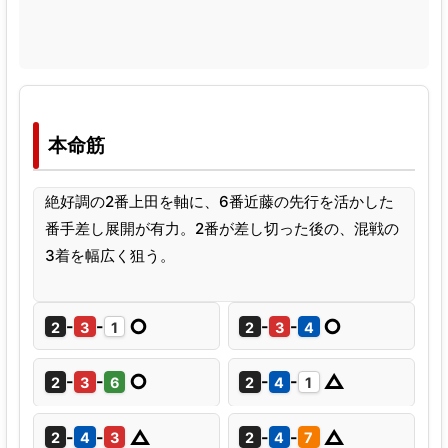
本命筋
絶好調の2番上田を軸に、6番近藤の先行を活かした
番手差し展開が有力。2番が差し切った後の、混戦の
3着を幅広く狙う。
○
○
-
-
-
-
2
3
1
2
3
4
○
△
-
-
-
-
2
3
6
2
4
1
△
△
-
-
-
-
2
4
3
2
4
7