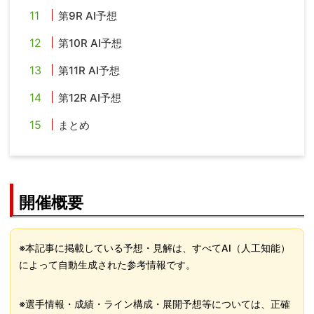
第9R AI予想
第10R AI予想
第11R AI予想
第12R AI予想
まとめ
開催概要
※本記事に掲載している予想・見解は、すべてAI（人工知能）
によって自動生成された参考情報です。
※選手情報・成績・ライン構成・展開予想等については、正確