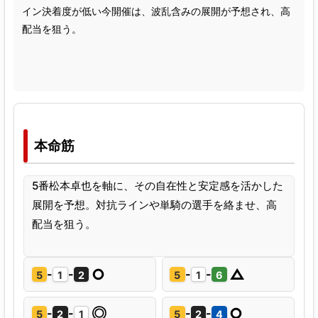
イン決着度が低い今開催は、波乱含みの展開が予想され、高
配当を狙う。
本命筋
5番松本卓也を軸に、その自在性と安定感を活かした
展開を予想。対抗ラインや単騎の選手を絡ませ、高
配当を狙う。
○
△
-
-
-
-
5
1
2
5
1
6
◎
○
-
-
-
-
5
2
1
5
2
4