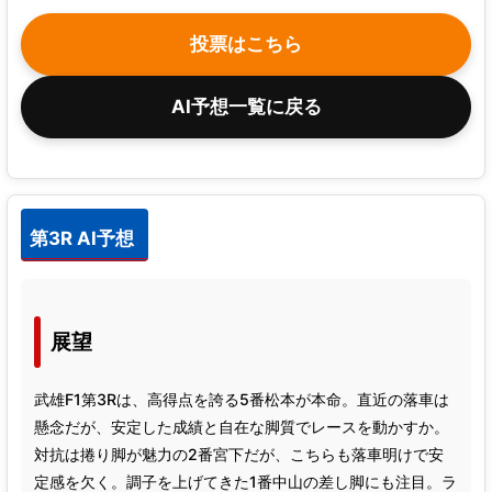
投票はこちら
AI予想一覧に戻る
第3R AI予想
展望
武雄F1第3Rは、高得点を誇る5番松本が本命。直近の落車は
懸念だが、安定した成績と自在な脚質でレースを動かすか。
対抗は捲り脚が魅力の2番宮下だが、こちらも落車明けで安
定感を欠く。調子を上げてきた1番中山の差し脚にも注目。ラ