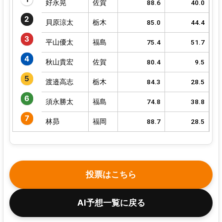
好永晃
佐賀
88.6
40.0
2
貝原涼太
栃木
85.0
44.4
3
平山優太
福島
75.4
51.7
4
秋山貴宏
佐賀
80.4
9.5
5
渡邉高志
栃木
84.3
28.5
6
須永勝太
福島
74.8
38.8
7
林昴
福岡
88.7
28.5
投票はこちら
AI予想一覧に戻る