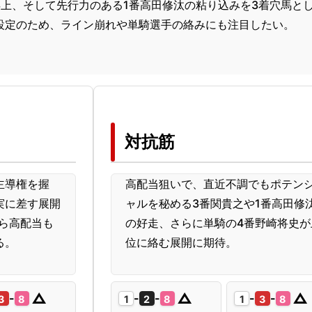
浮上、そして先行力のある1番高田修汰の粘り込みを3着穴馬と
設定のため、ライン崩れや単騎選手の絡みにも注目したい。
対抗筋
主導権を握
高配当狙いで、直近不調でもポテン
実に差す展開
ャルを秘める3番関貴之や1番高田修
ら高配当も
の好走、さらに単騎の4番野崎将史が
る。
位に絡む展開に期待。
△
△
△
-
-
-
-
-
3
8
1
2
8
1
3
8