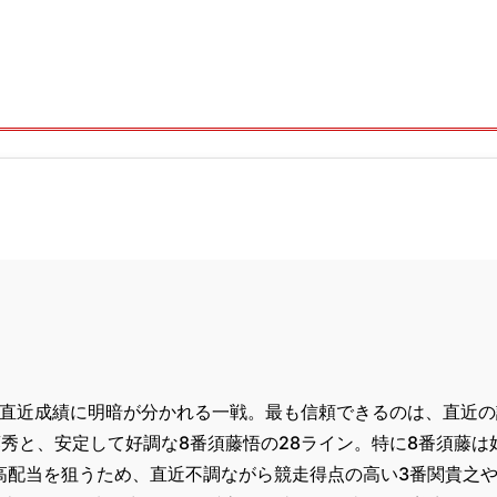
の直近成績に明暗が分かれる一戦。最も信頼できるのは、直近
秀と、安定して好調な8番須藤悟の28ライン。特に8番須藤は
高配当を狙うため、直近不調ながら競走得点の高い3番関貴之